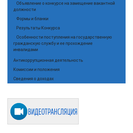
Объявление о конкурсе на замещение вакантной
должности
Формы и бланки
Результаты Конкурса
Особенности поступления на государственную
гражданскую службу и ее прохождение
инвалидами
Антикоррупционная деятельность
Комиссии и положения
Сведения о доходах