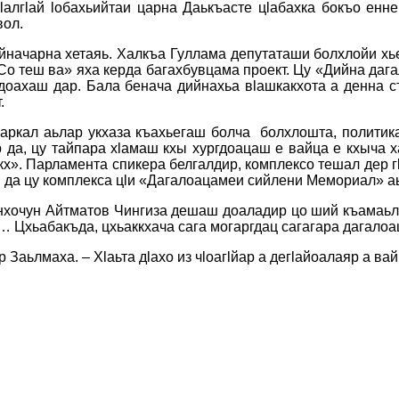
гӏалгӏай ӏобахьийтаи царна Даькъасте цӏабахка бокъо ен
вол.
начарна хетаяь. Халкъа Гуллама депутаташи болхлойи хье
 теш ва» яха керда багахбувцама проект. Цу «Дийна дагал
доахаш дар. Бала бенача дийнахьа вӏашкакхота а денна 
.
ркал аьлар укхаза къахьегаш болча болхлошта, политик
а, цу тайпара хӏамаш кхы хургдоацаш е вайца е кхыча ха
ккх». Парламента спикера белгалдир, комплексо тешал дер гӏ
деш да цу комплекса цӏи «Дагалоацамеи сийлени Мемориал» а
хочун Айтматов Чингиза дешаш доаладир цо ший къамаьл тӏ
а… Цхьабакъда, цхьаккхача сага могаргдац сагагара дагалоа
 Заьлмаха. – Хӏаьта дӏахо из чӏоагӏйар а дегӏайоалаяр а ва