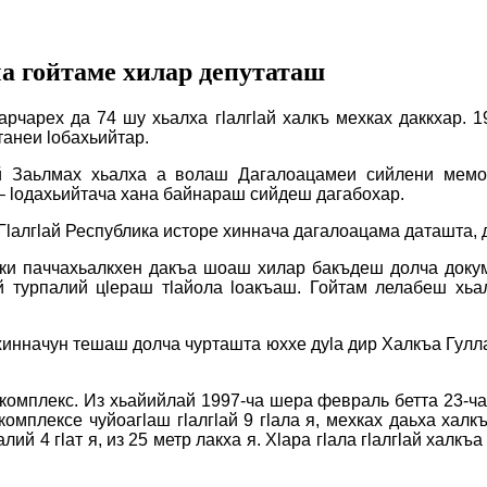
ча гойтаме хилар депутаташ
арчарех да 74 шу хьалха гӏалгӏай халкъ мехках даккхар. 
танеи ӏобахьийтар.
й Заьлмах хьалха а волаш Дагалоацамеи сийлени мемор
– ӏодахьийтача хана байнараш сийдеш дагабохар.
Гӏалгӏай Республика исторе хиннача дагалоацама даташта,
ки паччахьалкхен дакъа шоаш хилар бакъдеш долча докум
й турпалий цӏераш тӏайола ӏоакъаш. Гойтам лелабеш хьа
хинначун тешаш долча чурташта юххе дуӏа дир Халкъа Гул
 комплекс. Из хьайийлай 1997-ча шера февраль бетта 23-ча
омплексе чуйоагӏаш гӏалгӏай 9 гӏала я, мехках даьха халк
лий 4 гӏат я, из 25 метр лакха я. Хӏара гӏала гӏалгӏай халк