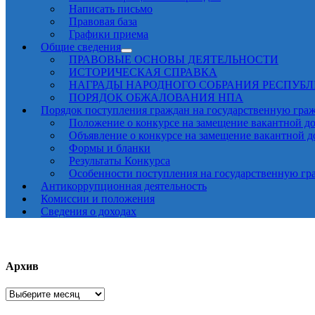
Написать письмо
Правовая база
Графики приема
Общие сведения
ПРАВОВЫЕ ОСНОВЫ ДЕЯТЕЛЬНОСТИ
ИСТОРИЧЕСКАЯ СПРАВКА
НАГРАДЫ НАРОДНОГО СОБРАНИЯ РЕСПУБ
ПОРЯДОК ОБЖАЛОВАНИЯ НПА
Порядок поступления граждан на государственную гра
Положение о конкурсе на замещение вакантной д
Объявление о конкурсе на замещение вакантной 
Формы и бланки
Результаты Конкурса
Особенности поступления на государственную гр
Антикоррупционная деятельность
Комиссии и положения
Сведения о доходах
Архив
Архив