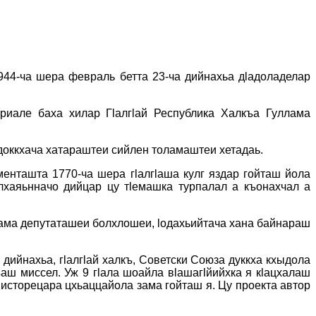
1944-ча шера февраль бетта 23-ча дийнахьа дӏадоладелар
иале баха хилар Гӏалгӏай Республика Халкъа Гуллама
 доккхача хатараштеи сийлен толамаштеи хетадаь.
енташта 1770-ча шера гӏалгӏаша кулг яздар гойташ йола
лхаяьнначо дийцар цу тӏемашка турпалал а къонахчал а
лама депутаташеи болхлошеи, ӏодахьийтача хана байнараш
 дийнахьа, гӏалгӏай халкъ, Советски Союза дуккха кхыдола
ъаш миссел. Уж 9 гӏала шоайла вӏашагӏйийхка я кӏацхалаш
ъа исторецара цхьаццайола зама гойташ я. Цу проекта автор