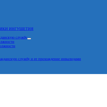
ЛИКИ ИНГУШЕТИЯ
жданскую службу
олжности
должности
ажданскую службу и ее прохождение инвалидами