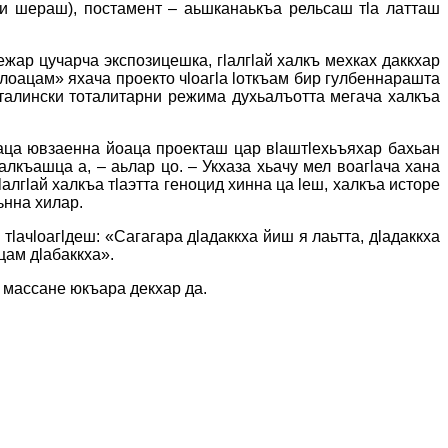
неи шераш), постамент – аьшканаькъа рельсаш тӏа латташ
жар цучарча экспозицешка, гӏалгӏай халкъ мехках даккхар
оацам» яхача проекто чӏоагӏа ӏоткъам бир гулбеннарашта
сталински тоталитарни режима духьалъотта мегача халкъа
аца ювзаенна йоаца проекташ цар вӏаштӏехьъяхар бахьан
лкъашца а, – аьлар цо. – Укхаза хьачу мел воагӏача хана
алгӏай халкъа тӏаэтта геноцид хинна ца ӏеш, халкъа исторе
ьнна хилар.
ачӏоагӏдеш: «Сагагара дӏадаккха йиш я лаьтта, дӏадаккха
цам дӏабаккха».
й массане юкъара декхар да.