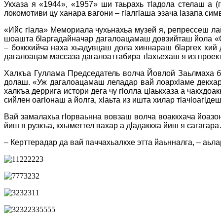
Укхаза я «1944», «1957» ши таьрахь тӏадола стелаш а (
локомотиви цу ханара вагони – гӏалгӏаша эзача ӏазапа сим
«Ийс гӏала» Мемориала чухьнахьа музей я, репрессеш лай
шоашта бӏаргадайначар дагалоацамаш довзийташ йола «Со
– боккхийча наха хьадувцаш дола хиннараш бӏаргех хий 
дагалоацам массаза дагалоаттабира тӏахьехаш я из проект
Халкъа Гуллама Председатель волча Йовлой Заьлмаха ба
долаш. «Уж дагалоацамаш леладар вай лоархӏаме декхар д
халкъа деррига истори дега чу гӏолла цӏаькхаза а чакхдоа
сийлен оагӏонаш а йолга, хӏаьта из ишта хилар тӏачӏоагӏ
Вай замалахьа гӏорваьнна вовзаш волча воаккхача йоазон
йиш я рузкъа, кхыметтел вахар а дӏадаккха йиш я сагагар
– Керттерадар да вай паччахьалкхе этта йаьнналга, – аьлар