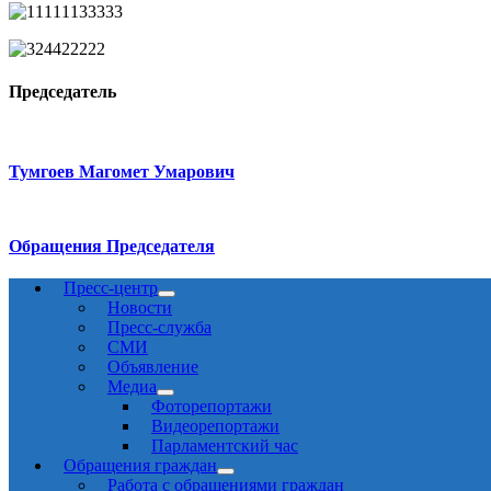
Председатель
Тумгоев Магомет Умарович
Обращения Председателя
Пресс-центр
Новости
Пресс-служба
СМИ
Объявление
Медиа
Фоторепортажи
Видеорепортажи
Парламентский час
Обращения граждан
Работа с обращениями граждан