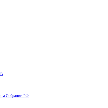
ОВ
ном Собрании РФ