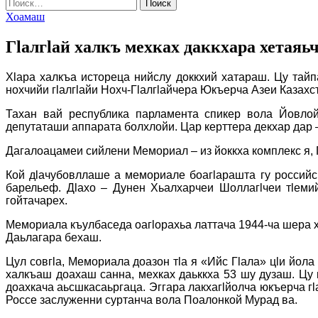
Найти:
Хоамаш
Гӏалгӏай халкъ мехках даккхара хетаяь
Хӏара халкъа истореца нийслу доккхий хатараш. Цу тайп
нохчийи гӏалгӏайи Нохч-Гӏалгӏайчера Юкъерча Азеи Казахс
Тахан вай республика парламента спикер вола Йовло
депутаташи аппарата болхлойи. Цар керттера декхар дар 
Дагалоацамеи сийлени Мемориал – из йоккха комплекс я, 
Кой дӏачубовллаше а мемориале боагӏарашта гу российс
барельеф. Дӏахо – Дунен Хьалхарчеи Шоллагӏчеи тӏеми
гойтачарех.
Мемориала къулбаседа оагӏорахьа латтача 1944-ча шера 
Даьлагара бехаш.
Цул совгӏа, Мемориала доазон тӏа я «Ийс Гӏала» цӏи йола
халкъаш доахаш санна, мехках даьккха 53 шу дузаш. Цу к
доахкача аьсшкасаьргаца. Эггара лакхагӏйолча юкъерча гӏа
Россе заслуженни суртанча вола Поалонкой Мурад ва.