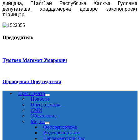
дийцача, Г1алг1ай Республика Халкъа Гуллама
депутаташа, хоаддамерча дешаре законопроект
т1аийцар.
Председатель
Тумгоев Магомет Умарович
Обращения Председателя
Пресс-центр
Новости
Пресс-служба
СМИ
Объявление
Медиа
Фоторепортажи
Видеорепортажи
Парламентский час