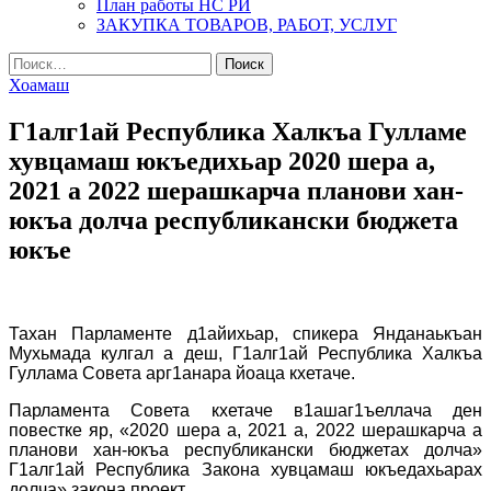
План работы НС РИ
ЗАКУПКА ТОВАРОВ, РАБОТ, УСЛУГ
Найти:
Хоамаш
Г1алг1ай Республика Халкъа Гулламе
хувцамаш юкъедихьар 2020 шера а,
2021 а 2022 шерашкарча планови хан-
юкъа долча республикански бюджета
юкъе
Тахан Парламенте д1айихьар, спикера Янданаькъан
Мухьмада кулгал а деш, Г1алг1ай Республика Халкъа
Гуллама Совета арг1анара йоаца кхетаче.
Парламента Совета кхетаче в1ашаг1ъеллача ден
повестке яр, «2020 шера а, 2021 а, 2022 шерашкарча а
планови хан-юкъа республикански бюджетах долча»
Г1алг1ай Республика Закона хувцамаш юкъедахьарах
долча» закона проект.