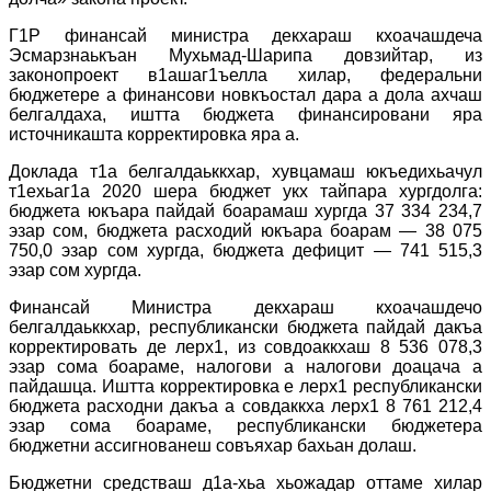
Г1Р финансай министра декхараш кхоачашдеча
Эсмарзнаькъан Мухьмад-Шарипа довзийтар, из
законопроект в1ашаг1ъелла хилар, федеральни
бюджетере а финансови новкъостал дара а дола ахчаш
белгалдаха, иштта бюджета финансировани яра
источникашта корректировка яра а.
Доклада т1а белгалдаьккхар, хувцамаш юкъедихьачул
т1ехьаг1а 2020 шера бюджет укх тайпара хургдолга:
бюджета юкъара пайдай боарамаш хургда 37 334 234,7
эзар сом, бюджета расходий юкъара боарам — 38 075
750,0 эзар сом хургда, бюджета дефицит — 741 515,3
эзар сом хургда.
Финансай Министра декхараш кхоачашдечо
белгалдаьккхар, республикански бюджета пайдай дакъа
корректировать де лерх1, из совдоаккхаш 8 536 078,3
эзар сома боараме, налогови а налогови доацача а
пайдашца. Иштта корректировка е лерх1 республикански
бюджета расходни дакъа а совдаккха лерх1 8 761 212,4
эзар сома боараме, республикански бюджетера
бюджетни ассигнованеш совъяхар бахьан долаш.
Бюджетни средстваш д1а-хьа хьожадар оттаме хилар