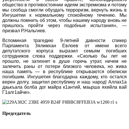
общество в противостоянии идеям экстремизма и потому
мы сообща смогли обуздать терроризм, вернуть жизнь в
Ингушетии к нормальному спокойному течению. Мы
должны помнить об этом, чтобы нашему народу вновь не
пришлось пройти через подобные испытания», —
призвал Р.Нальгиев.
Вспоминая трагедию 9-летней давности спикер
Парламента Зялимхан Евлоев от имени всего
депутатского корпуса выразил семьям погибших
сотрудников слова поддержки. «Сколько бы лет не
прошло, не затихнет в душе горечь утрат, ничем не
залечить раны от потери близкого человека, но жива
наша память — в республике открываются обелиски
погибшим. Ингушетия благодарна каждому, кто остался
верен долгу, защитил республику и наш народ! Аллах1а
даькъала болба дог майра к1антий, маьрша яхийла вай
Г1алг1айче».
Председатель