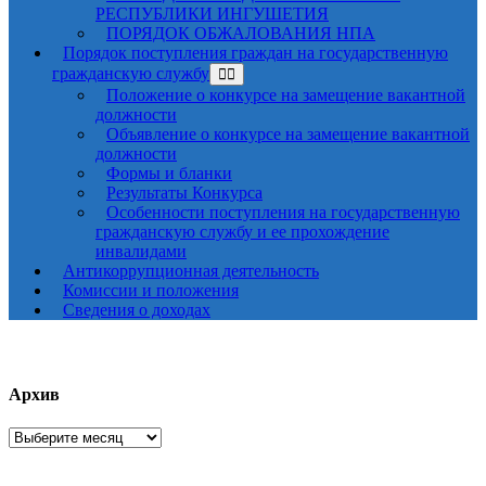
РЕСПУБЛИКИ ИНГУШЕТИЯ
ПОРЯДОК ОБЖАЛОВАНИЯ НПА
Порядок поступления граждан на государственную
гражданскую службу
Положение о конкурсе на замещение вакантной
должности
Объявление о конкурсе на замещение вакантной
должности
Формы и бланки
Результаты Конкурса
Особенности поступления на государственную
гражданскую службу и ее прохождение
инвалидами
Антикоррупционная деятельность
Комиссии и положения
Сведения о доходах
Архив
Архив