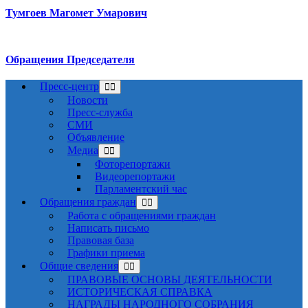
Тумгоев Магомет Умарович
Обращения Председателя
Пресс-центр
Новости
Пресс-служба
СМИ
Объявление
Медиа
Фоторепортажи
Видеорепортажи
Парламентский час
Обращения граждан
Работа с обращениями граждан
Написать письмо
Правовая база
Графики приема
Общие сведения
ПРАВОВЫЕ ОСНОВЫ ДЕЯТЕЛЬНОСТИ
ИСТОРИЧЕСКАЯ СПРАВКА
НАГРАДЫ НАРОДНОГО СОБРАНИЯ