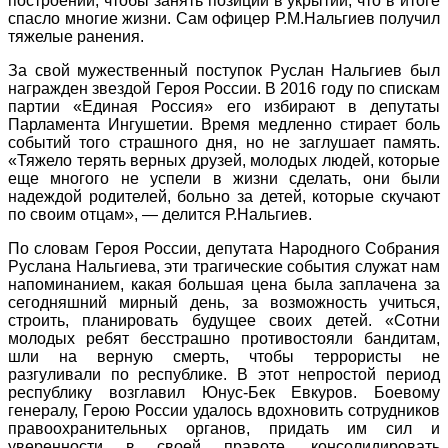
построении, чтобы занять позиции в укрытии, что в итоге
спасло многие жизни. Сам офицер Р.М.Нальгиев получил
тяжелые ранения.
За свой мужественный поступок Руслан Нальгиев был
награжден звездой Героя России. В 2016 году по спискам
партии «Единая Россия» его избирают в депутаты
Парламента Ингушетии. Время медленно стирает боль
событий того страшного дня, но не заглушает память.
«Тяжело терять верных друзей, молодых людей, которые
еще многого не успели в жизни сделать, они были
надеждой родителей, больно за детей, которые скучают
по своим отцам», — делится Р.Нальгиев.
По словам Героя России, депутата Народного Собрания
Руслана Нальгиева, эти трагические события служат нам
напоминанием, какая большая цена была заплачена за
сегодняшний мирный день, за возможность учиться,
строить, планировать будущее своих детей. «Сотни
молодых ребят бесстрашно противостояли бандитам,
шли на верную смерть, чтобы террористы не
разгуливали по республике. В этот непростой период
республику возглавил Юнус-Бек Евкуров. Боевому
генералу, Герою России удалось вдохновить сотрудников
правоохранительных органов, придать им сил и
уверенности в своей правоте, консолидировать