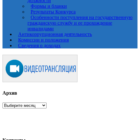
должности
Формы и бланки
Результаты Конкурса
Особенности поступления на государственную
гражданскую службу и ее прохождение
инвалидами
Антикоррупционная деятельность
Комиссии и положения
Сведения о доходах
Архив
Архив