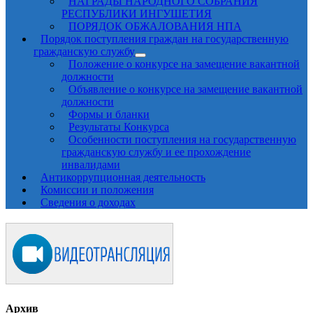
НАГРАДЫ НАРОДНОГО СОБРАНИЯ
РЕСПУБЛИКИ ИНГУШЕТИЯ
ПОРЯДОК ОБЖАЛОВАНИЯ НПА
Порядок поступления граждан на государственную
гражданскую службу
Положение о конкурсе на замещение вакантной
должности
Объявление о конкурсе на замещение вакантной
должности
Формы и бланки
Результаты Конкурса
Особенности поступления на государственную
гражданскую службу и ее прохождение
инвалидами
Антикоррупционная деятельность
Комиссии и положения
Сведения о доходах
Архив