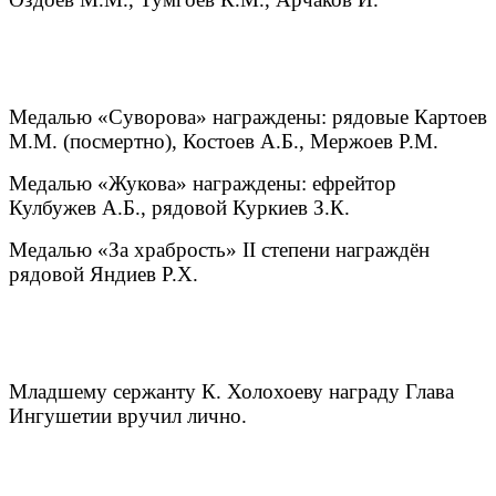
Медалью «Суворова» награждены: рядовые Картоев
М.М. (посмертно), Костоев А.Б., Мержоев Р.М.
Медалью «Жукова» награждены: ефрейтор
Кулбужев А.Б., рядовой Куркиев З.К.
Медалью «За храбрость» II степени награждён
рядовой Яндиев Р.Х.
Младшему сержанту К. Холохоеву награду Глава
Ингушетии вручил лично.