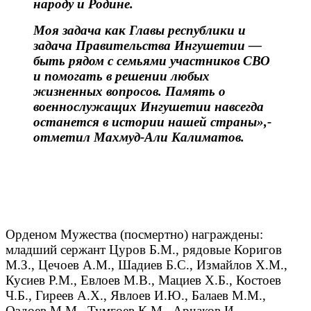
народу и Родине.
Моя задача как Главы республики и
задача Правительства Ингушетии —
быть рядом с семьями участников СВО
и помогать в решении любых
жизн
енных вопросов. Память о
военнослужащих Ингушетии навсегда
останется в истории нашей страны»,-
отметил Махмуд-Али Калиматов.
Орденом Мужества (посмертно) награждены:
младший сержант Цуров Б.М., рядовые Коригов
М.З., Цечоев А.
М., Шадиев Б.С., Измайлов Х.М.,
Кусиев Р.М., Евлоев М.В., Мациев Х.Б., Костоев
Ч.Б., Гиреев А.Х., Явлоев И.Ю., Балаев М.М.,
Оздоев М.М., Тумгоев К.М., Арчаков И.