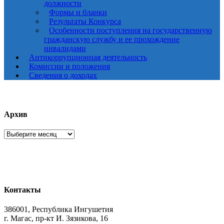
должности
Формы и бланки
Результаты Конкурса
Особенности поступления на государственную
гражданскую службу и ее прохождение
инвалидами
Антикоррупционная деятельность
Комиссии и положения
Сведения о доходах
Архив
Архив
Контакты
386001, Республика Ингушетия
г. Магас, пр-кт И. Зязикова, 16