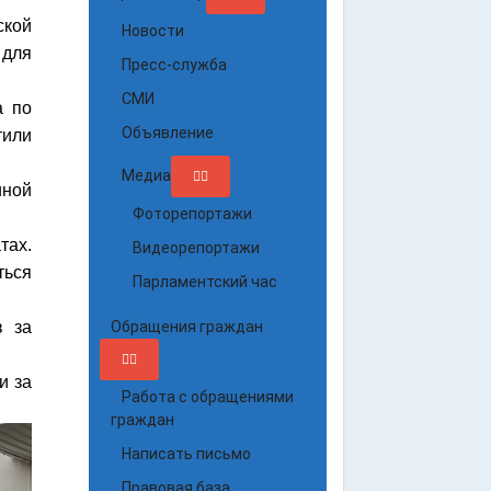
ской
Новости
 для
Пресс-служба
СМИ
а по
Объявление
тили
Медиа
иной
Фоторепортажи
тах.
Видеорепортажи
ться
Парламентский час
в за
Обращения граждан
и за
Работа с обращениями
граждан
Написать письмо
Правовая база