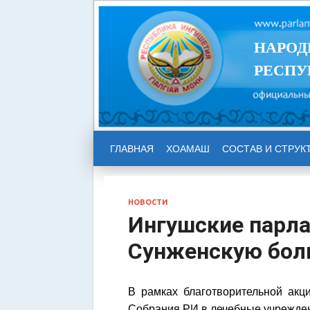
НАРОД
РЕСПУ
ГЛАВНАЯ
ХОАМАШ
СОСТАВ И СТРУК
НОВОСТИ
Ингушские парла
Сунженскую бол
В рамках благотворительной акц
Собрания РИ в лечебные учрежден