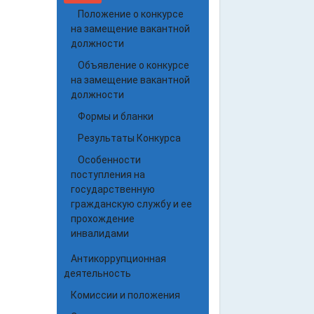
Положение о конкурсе
на замещение вакантной
должности
Объявление о конкурсе
на замещение вакантной
должности
Формы и бланки
Результаты Конкурса
Особенности
поступления на
государственную
гражданскую службу и ее
прохождение
инвалидами
Антикоррупционная
деятельность
Комиссии и положения