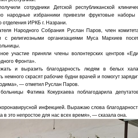
олучили сотрудники Детской республиканской клиниче
но народные избранники привезли фруктовые наборы
о отделения ИРКБ г. Назрани.
ателя Народного Собрания Руслан Паров, член комитет
ям с религиозными организациями Муса Мархиев посе
ольницы.
вное участие приняли члены волонтерских центров «Ед
дного Фронта».
жать и выразить благодарность людям в белых хала
ь немного скрасят рабочие будни врачей и помогут заряди
ходима», — отметил Руслан Паров.
больницы Фатима Кокурхаева поблагодарила депутато
 коронавирусной инфекцией. Выражаю слова благодарност
 в это непростое для нас всех время», — сказала она.