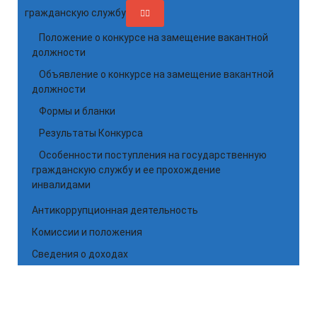
гражданскую службу
Положение о конкурсе на замещение вакантной
должности
Объявление о конкурсе на замещение вакантной
должности
Формы и бланки
Результаты Конкурса
Особенности поступления на государственную
гражданскую службу и ее прохождение
инвалидами
Антикоррупционная деятельность
Комиссии и положения
Сведения о доходах