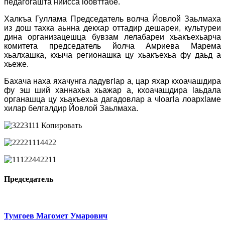
педагогашта нийсса ӏоовттабе.
Халкъа Гуллама Председатель волча Йовлой Заьлмаха
из дош тахка аьнна декхар оттадир дешареи, культуреи
дина организацешца бувзам лелабареи хьакъехьарча
комитета председатель йолча Амриева Марема
хьалхашка, кхыча регионашка цу хьакъехьа фу даьд а
хьеже.
Бахача наха яхачунга ладувгӏар а, цар яхар кхоачашдира
фу эш ший ханнахьа хьажар а, кхоачашдира ӏаьдала
органашца цу хьакъехьа дагадовлар а чӏоагӏа лоархӏаме
хилар белгалдир Йовлой Заьлмаха.
Председатель
Тумгоев Магомет Умарович