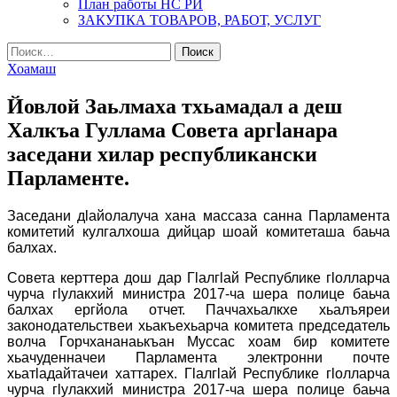
План работы НС РИ
ЗАКУПКА ТОВАРОВ, РАБОТ, УСЛУГ
Найти:
Хоамаш
Йовлой Заьлмаха тхьамадал а деш
Халкъа Гуллама Совета аргӏанара
заседани хилар республикански
Парламенте.
Заседани дӏайолалуча хана массаза санна Парламента
комитетий кулгалхоша дийцар шоай комитеташа баьча
балхах.
Совета керттера дош дар Гӏалгӏай Республике гӏолларча
чурча гӏулакхий министра 2017-ча шера полице баьча
балхах ергйола отчет. Паччахьалкхе хьалъяреи
законодательствеи хьакъехьарча комитета председатель
волча Горчхананаькъан Муссас хоам бир комитете
хьачуденначеи Парламента электронни почте
хьатӏадайтачеи хаттарех. Гӏалгӏай Республике гӏолларча
чурча гӏулакхий министра 2017-ча шера полице баьча