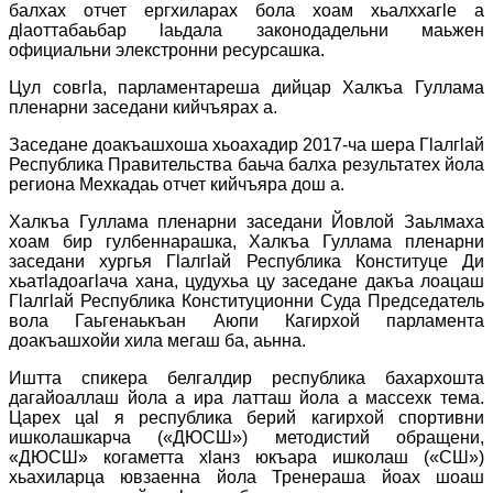
балхах отчет ергхиларах бола хоам хьалххагӏе а
дӏаоттабаьбар ӏаьдала законодадельни маьжен
официальни элекстронни ресурсашка.
Цул совгӏа, парламентареша дийцар Халкъа Гуллама
пленарни заседани кийчъярах а.
Заседане доакъашхоша хьоахадир 2017-ча шера Гӏалгӏай
Республика Правительства баьча балха результатех йола
региона Мехкадаь отчет кийчъяра дош а.
Халкъа Гуллама пленарни заседани Йовлой Заьлмаха
хоам бир гулбеннарашка, Халкъа Гуллама пленарни
заседани хургья Гӏалгӏай Республика Конституце Ди
хьатӏадоагӏача хана, цудухьа цу заседане дакъа лоацаш
Гӏалгӏай Республика Конституционни Суда Председатель
вола Гаьгенаькъан Аюпи Кагирхой парламента
доакъашхойи хила мегаш ба, аьнна.
Иштта спикера белгалдир республика бахархошта
дагайоаллаш йола а ира латташ йола а массехк тема.
Царех цаӏ я республика берий кагирхой спортивни
ишколашкарча («ДЮСШ») методистий обращени,
«ДЮСШ» когаметта хӏанз юкъара ишколаш («СШ»)
хьахиларца ювзаенна йола Тренераша йоах шоаш