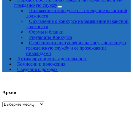
гражданскую службу
Положение о конкурсе на замещение вакантной
должности
Объявление о конкурсе на замещение вакантной
должности
Формы и бланки
Результаты Конкурса
Особенности поступления на государственную
гражданскую службу и ее прохождение
инвалидами
Антикоррупционная деятельность
Комиссии и положения
Сведения о доходах
Архив
Архив