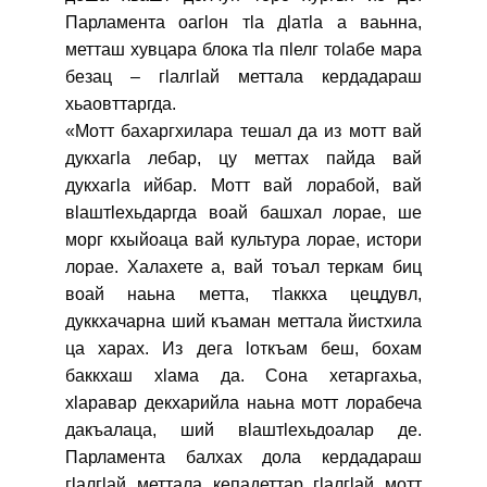
Парламента оагӏон тӏа дӏатӏа а ваьнна,
метташ хувцара блока тӏа пӏелг тоӏабе мара
безац – гӏалгӏай меттала кердадараш
хьаовттаргда.
«Мотт бахаргхилара тешал да из мотт вай
дукхагӏа лебар, цу меттах пайда вай
дукхагӏа ийбар. Мотт вай лорабой, вай
вӏаштӏехьдаргда воай башхал лорае, ше
морг кхыйоаца вай культура лорае, истори
лорае. Халахете а, вай тоъал теркам биц
воай наьна метта, тӏаккха цецдувл,
дуккхачарна ший къаман меттала йистхила
ца харах. Из дега ӏоткъам беш, бохам
баккхаш хӏама да. Сона хетаргахьа,
хӏаравар декхарийла наьна мотт лорабеча
дакъалаца, ший вӏаштӏехьдоалар де.
Парламента балхах дола кердадараш
гӏалгӏай меттала кепадеттар гӏалгӏай мотт