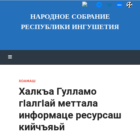
НАРОДНОЕ СОБРАНИЕ
РЕСПУБЛИКИ ИНГУШЕТИЯ
ХОАМАШ
Халкъа Гулламо
гӏалгӏай меттала
информаце ресурсаш
кийчъяьй