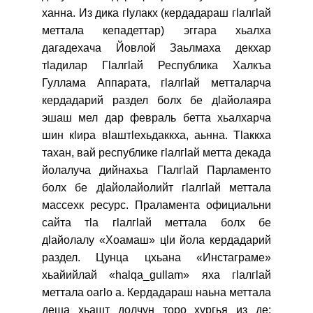
ханна. Из дика гӏулакх (кердадараш гӏалгӏай
меттала кепадеттар) эггара хьалха
дагадехача Йовлой Заьлмаха декхар
тӏадилар Гӏалгӏай Республика Халкъа
Гуллама Аппарата, гӏалгӏай метталарча
кердадарий раздел болх бе дӏайолаяра
эшаш мел дар февраль бетта хьалхарча
шин кӏира вӏаштӏехьдаккха, аьнна. Тӏаккха
тахан, вай республике гӏалгӏай метта декада
йолалуча дийнахьа Гӏалгӏай Парламенто
болх бе дӏайолайолийт гӏалгӏай меттала
массехк ресурс. Праламента официальни
сайта тӏа гӏалгӏай меттала болх бе
дӏайолалу «Хоамаш» цӏи йола кердадарий
раздел. Цунца цхьана «Инстаграме»
хьайийлай «halqa_gullam» яха гӏалгӏай
меттала оагӏо а. Кердадараш наьна меттала
деша хьашт долчун торо хургья из де: