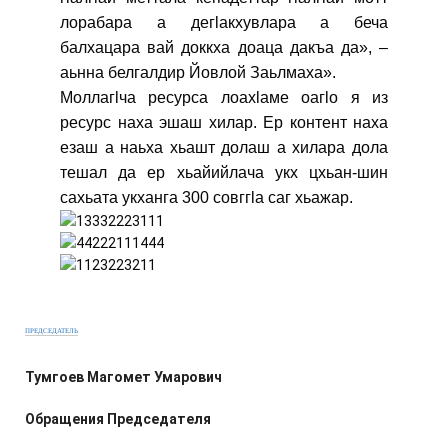
лорабара а дегӏакхувлара а беча
балхацара вай доккха доаца дакъа да», –
аьнна белгалдир Йовлой Заьлмаха».
Моллагӏча ресурса лоахӏаме оагӏо я из
ресурс наха эшаш хилар. Ер контент наха
езаш а наьха хьашт долаш а хилара дола
тешал да ер хьайийлача укх цхьан-шин
сахьата укханга 300 совггӏа саг хьажар.
ПРЕДСЕДАТЕЛЬ
Тумгоев Магомет Умарович
Обращения Председателя