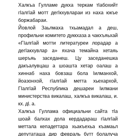
Халкъа Гулламе дукха теркам тӏабохийт
гӏалгӏай мотт дегӏкхувлараи из наха юкъе
боржабараи.
Йовлой Заьлмаха тхьамадал а деш,
профильни комитето дуккхаза а чакхъяьхай
«Гӏалгӏай мотти литературеи лорадар а
дегӏакхувлар а» яхача темайна хетаяь
шеръяь заседанеш. Цу заседанешка
дакъалувцаш а шоашта хетар оалаш а
хиннаб наха бовзаш бола ӏилманхой,
йоазонхой, гӏалгӏай метта хьехархой,
Гӏалгӏай Республика дешареи ӏилмани
министерства викалаш, халкъа викалаш, и.
кх. дӏ. а.
Халкъа Гуллама официальни сайта тӏа
шоай балхах дола кердадараш гӏалгӏай
меттала кепадеттара хьакъехьа къамаьл
депутаташа дир февраль бутт болалуча