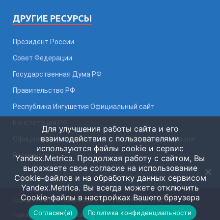
ДРУГИЕ РЕСУРСЫ
Президент России
Совет Федерации
Государственная Дума РФ
Правительство РФ
Республика Ингушетия Официальный сайт
Конституция РФ
Для улучшения работы сайта и его
взаимодействия с пользователями
Официальный интернет-портал правовой информации
используются файлы cookie и сервис
Росреестр
Yandex.Metrica. Продолжая работу с сайтом, Вы
выражаете свое согласие на использование
Cookie-файлов и на обработку данных сервисом
Yandex.Metrica. Вы всегда можете отключить
Cookie-файлы в настройках Вашего браузера
Copyright © 2026 НАРОДНОЕ СОБРАНИЕ РЕСПУБЛИКИ ИНГУШЕТИЯ
Согласен(а)
Политика конфиденциальности
Карта сайта
Статистика сайта