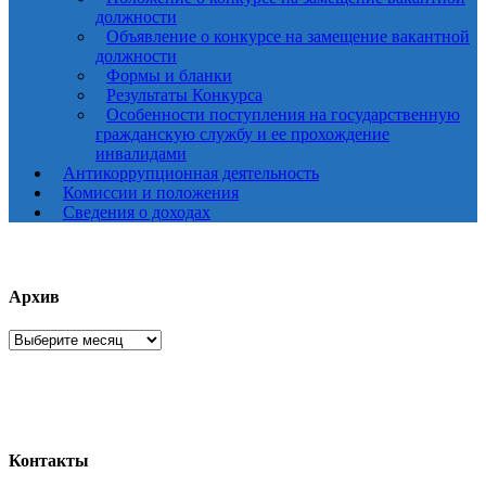
должности
Объявление о конкурсе на замещение вакантной
должности
Формы и бланки
Результаты Конкурса
Особенности поступления на государственную
гражданскую службу и ее прохождение
инвалидами
Антикоррупционная деятельность
Комиссии и положения
Сведения о доходах
Архив
Архив
Контакты