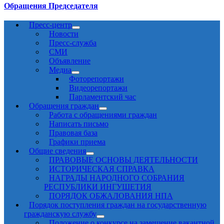
Обращения Председателя
Пресс-центр
Новости
Пресс-служба
СМИ
Объявление
Медиа
Фоторепортажи
Видеорепортажи
Парламентский час
Обращения граждан
Работа с обращениями граждан
Написать письмо
Правовая база
Графики приема
Общие сведения
ПРАВОВЫЕ ОСНОВЫ ДЕЯТЕЛЬНОСТИ
ИСТОРИЧЕСКАЯ СПРАВКА
НАГРАДЫ НАРОДНОГО СОБРАНИЯ
РЕСПУБЛИКИ ИНГУШЕТИЯ
ПОРЯДОК ОБЖАЛОВАНИЯ НПА
Порядок поступления граждан на государственную
гражданскую службу
Положение о конкурсе на замещение вакантной