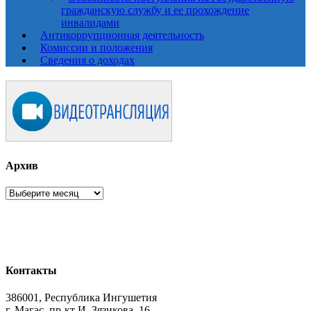
гражданскую службу и ее прохождение
инвалидами
Антикоррупционная деятельность
Комиссии и положения
Сведения о доходах
Архив
Архив
Контакты
386001, Республика Ингушетия
г. Магас, пр-кт И. Зязикова, 16