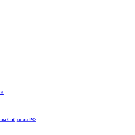
ОВ
ном Собрании РФ