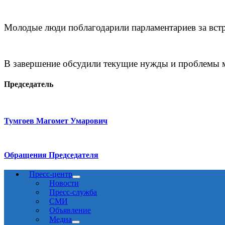
Молодые люди поблагодарили парламентариев за встр
В завершение обсудили текущие нужды и проблемы 
Председатель
Тумгоев Магомет Умарович
Обращения Председателя
Пресс-центр
Новости
Пресс-служба
СМИ
Объявление
Медиа