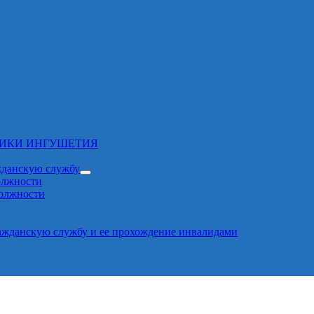
ЛИКИ ИНГУШЕТИЯ
жданскую службу
олжности
должности
ажданскую службу и ее прохождение инвалидами