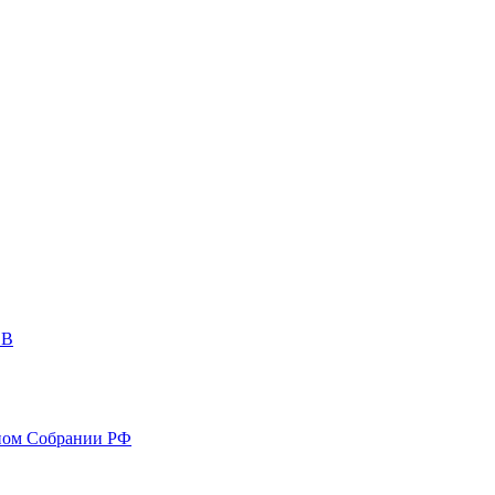
ОВ
ном Собрании РФ