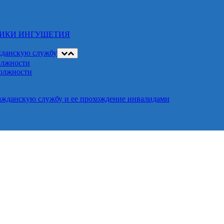
ЛИКИ ИНГУШЕТИЯ
жданскую службу
олжности
должности
ажданскую службу и ее прохождение инвалидами