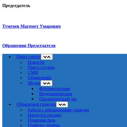
Председатель
Тумгоев Магомет Умарович
Обращения Председателя
Пресс-центр
Новости
Пресс-служба
СМИ
Объявление
Медиа
Фоторепортажи
Видеорепортажи
Парламентский час
Обращения граждан
Работа с обращениями граждан
Написать письмо
Правовая база
Графики приема