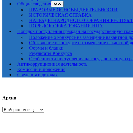
Общие сведения
ПРАВОВЫЕ ОСНОВЫ ДЕЯТЕЛЬНОСТИ
ИСТОРИЧЕСКАЯ СПРАВКА
НАГРАДЫ НАРОДНОГО СОБРАНИЯ РЕСПУБ
ПОРЯДОК ОБЖАЛОВАНИЯ НПА
Порядок поступления граждан на государственную гра
Положение о конкурсе на замещение вакантной д
Объявление о конкурсе на замещение вакантной 
Формы и бланки
Результаты Конкурса
Особенности поступления на государственную гр
Антикоррупционная деятельность
Комиссии и положения
Сведения о доходах
Архив
Архив