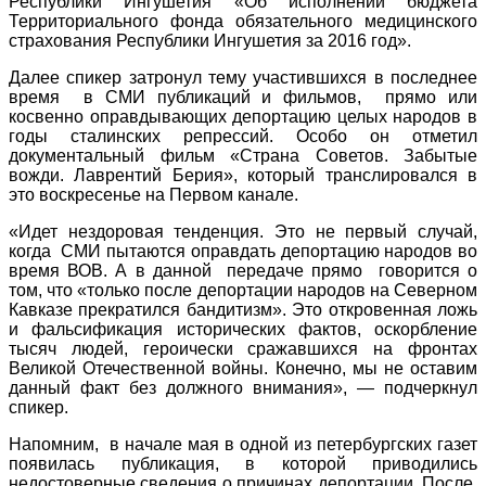
Республики Ингушетия «Об исполнении бюджета
Территориального фонда обязательного медицинского
страхования Республики Ингушетия за 2016 год».
Далее спикер затронул тему участившихся в последнее
время в СМИ публикаций и фильмов, прямо или
косвенно оправдывающих депортацию целых народов в
годы сталинских репрессий. Особо он отметил
документальный фильм «Страна Советов. Забытые
вожди. Лаврентий Берия», который транслировался в
это воскресенье на Первом канале.
«Идет нездоровая тенденция. Это не первый случай,
когда СМИ пытаются оправдать депортацию народов во
время ВОВ. А в данной передаче прямо говорится о
том, что «только после депортации народов на Северном
Кавказе прекратился бандитизм». Это откровенная ложь
и фальсификация исторических фактов, оскорбление
тысяч людей, героически сражавшихся на фронтах
Великой Отечественной войны. Конечно, мы не оставим
данный факт без должного внимания», — подчеркнул
спикер.
Напомним, в начале мая в одной из петербургских газет
появилась публикация, в которой приводились
недостоверные сведения о причинах депортации. После