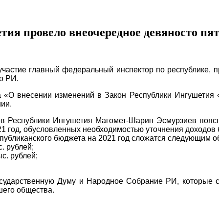
ия провело внеочередное девяносто пят
участие главный федеральный инспектор по республике, 
о РИ.
а «О внесении изменений в Закон Республики Ингушетия 
ии.
 Республики Ингушетия Магомет-Шарип Эсмурзиев поясни
1 год, обусловленных необходимостью уточнения доходов б
публиканского бюджета на 2021 год сложатся следующим о
. рублей;
с. рублей;
сударственную Думу и Народное Собрание РИ, которые со
шего общества.