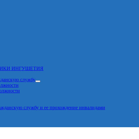
ЛИКИ ИНГУШЕТИЯ
жданскую службу
олжности
должности
ажданскую службу и ее прохождение инвалидами