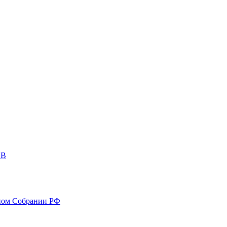
ОВ
ном Собрании РФ