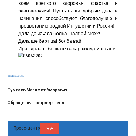
всем крепкого здоровья, счастья и
благополучия! Пусть ваши добрые дела и
начинания способствуют благополучию и
процветанию родной Ингушетии и России!
Дала даькъала болба ГIалгIай Мохк!
Дала ше барт цаI болба вай!
Ираз долаш, беркате вахар хилда массане!
ПРЕДСЕДАТЕЛЬ
Тумгоев Магомет Умарович
Обращения Председателя
Пресс-центр