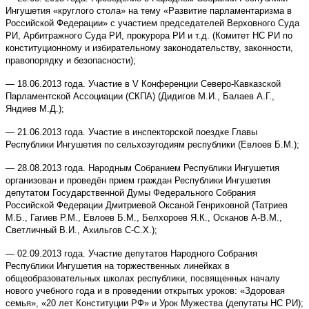
Ингушетия «круглого стола» на тему «Развитие парламентаризма в
Российской Федерации» с участием председателей Верховного Суда
РИ, Арбитражного Суда РИ, прокурора РИ и т.д. (Комитет НС РИ по
конституционному и избирательному законодательству, законности,
правопорядку и безопасности);
— 18.06.2013 года. Участие в V Конференции Северо-Кавказской
Парламентской Ассоциации (СКПА) (Дидигов М.И., Балаев А.Г.,
Яндиев М.Д.);
— 21.06.2013 года. Участие в инспекторской поездке Главы
Республики Ингушетия по сельхозугодиям республики (Евлоев Б.М.);
— 28.08.2013 года. Народным Собранием Республики Ингушетия
организован и проведён прием граждан Республики Ингушетия
депутатом Государственной Думы Федерального Собрания
Российской Федерации Дмитриевой Оксаной Генриховной (Татриев
М.Б., Гагиев Р.М., Евлоев Б.М., Белхороев Я.К., Осканов А-В.М.,
Светличный В.И., Ахильгов С-С.Х.);
— 02.09.2013 года. Участие депутатов Народного Собрания
Республики Ингушетия на торжественных линейках в
общеобразовательных школах республики, посвященных началу
нового учебного года и в проведении открытых уроков: «Здоровая
семья», «20 лет Конституции РФ» и Урок Мужества (депутаты НС РИ);