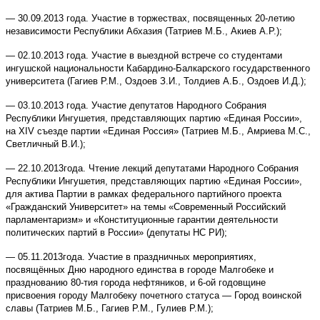
— 30.09.2013 года. Участие в торжествах, посвященных 20-летию
независимости Республики Абхазия (Татриев М.Б., Акиев А.Р.);
— 02.10.2013 года. Участие в выездной встрече со студентами
ингушской национальности Кабардино-Балкарского государственного
университета (Гагиев Р.М., Оздоев З.И., Толдиев А.Б., Оздоев И.Д.);
— 03.10.2013 года. Участие депутатов Народного Собрания
Республики Ингушетия, представляющих партию «Единая России»,
на XIV съезде партии «Единая Россия» (Татриев М.Б., Амриева М.С.,
Светличный В.И.);
— 22.10.2013года. Чтение лекций депутатами Народного Собрания
Республики Ингушетия, представляющих партию «Единая России»,
для актива Партии в рамках федерального партийного проекта
«Гражданский Университет» на темы «Современный Российский
парламентаризм» и «Конституционные гарантии деятельности
политических партий в России» (депутаты НС РИ);
— 05.11.2013года. Участие в праздничных мероприятиях,
посвящённых Дню народного единства в городе Малгобеке и
празднованию 80-тия города нефтяников, и 6-ой годовщине
присвоения городу Малгобеку почетного статуса — Город воинской
славы (Татриев М.Б., Гагиев Р.М., Гулиев Р.М.);