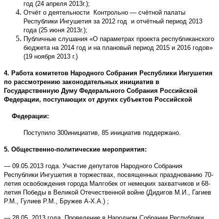
год (24 апреля 2013г.);
Отчёт о деятельности Контрольно — счётной палаты
Республики Ингушетия за 2012 год и отчётный период 2013
года (25 июня 2013г.);
Публичные слушания «О параметрах проекта республиканского
бюджета на 2014 год и на плановый период 2015 и 2016 годов»
(19 ноября 2013 г.)
4. Работа комитетов Народного Собрания Республики Ингушетия
по рассмотрению законодательных инициатив в
Государственную Думу Федерального Собрания Российской
Федерации, поступающих от других субъектов Российской
Федерации:
Поступило 300инициатив, 85 инициатив поддержано.
5. Общественно-политические мероприятия:
— 09.05.2013 года. Участие депутатов Народного Собрания
Республики Ингушетия в торжествах, посвященных празднованию 70-
летия освобождения города Малгобек от немецких захватчиков и 68-
летия Победы в Великой Отечественной войне (Дидигов М.И., Гагиев
Р.М., Гулиев Р.М., Бружев А-Х.А.) ;
— 28.05. 2013 года. Проведение в Народном Собрании Республики