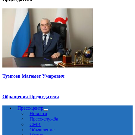
Тумгоев Магомет Умарович
Обращения Председателя
Пресс-центр
Новости
Пресс-служба
СМИ
Объявление