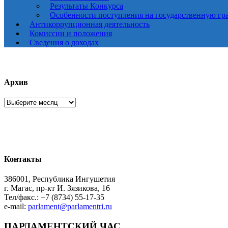
Результаты Конкурса
Особенности поступления на государственную гр
Антикоррупционная деятельность
Комиссии и положения
Сведения о доходах
Архив
Архив
Контакты
386001, Республика Ингушетия
г. Магас, пр-кт И. Зязикова, 16
Тел/факс.: +7 (8734) 55-17-35
e-mail:
parlament@parlamentri.ru
ПАРЛАМЕНТСКИЙ ЧАС