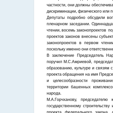
частности, они должны обеспечив
дискриминации, физического или п
Депутаты подробно обсудили во
пленарном заседании. Одиннадца
чтении, восемь законопроектов п
проектов законов внесены субъек
законопроектов в первом чтен
поскольку именно они ответственн
В заключение Председатель На
поручил М.С.Амриевой, председа
образованию, культуре и связям 
проекта обращения на имя Предсе
и целесообразности проживани
территории башенных комплексо
народа.
М.А.Горчханову, председателю
государственному строительству 
проекта федерального закона, 