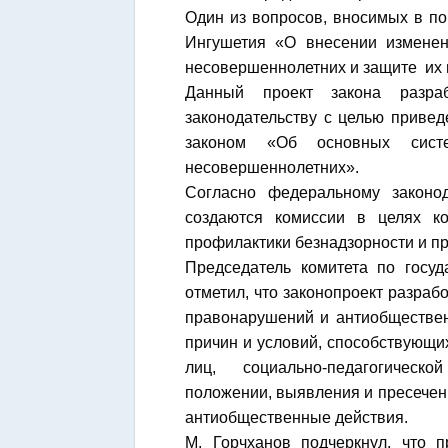
Один из вопросов, вносимых в по
Ингушетия «О внесении изменен
несовершеннолетних и защите их 
Данный проект закона разраб
законодательству с целью привед
законом «Об основных систе
несовершеннолетних».
Согласно федеральному законод
создаются комиссии в целях к
профилактики безнадзорности и 
Председатель комитета по госуд
отметил, что законопроект разраб
правонарушений и антиобществен
причин и условий, способствующи
лиц, социально-педагогическо
положении, выявления и пресечен
антиобщественные действия.
М. Горчханов подчеркнул, что п