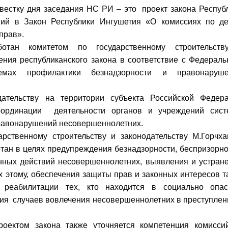
вестку дня заседания НС РИ – это проект закона Респуб
ий в Закон Республики Ингушетия «О комиссиях по д
прав».
отан комитетом по государственному строительст
ения республиканского закона в соответствие с Федерал
мах профилактики безнадзорности и правонаруше
ательству на территории субъекта Российской Федер
оординации деятельности органов и учреждений сис
правонарушений несовершеннолетних.
арственному строительству и законодательству М.Горчх
отан в целях предупреждения безнадзорности, беспризорно
ных действий несовершеннолетних, выявления и устран
х этому, обеспечения защиты прав и законных интересов т
й реабилитации тех, кто находится в социально опа
ия случаев вовлечения несовершеннолетних в преступлен
роектом закона также уточняется компетенция комисси