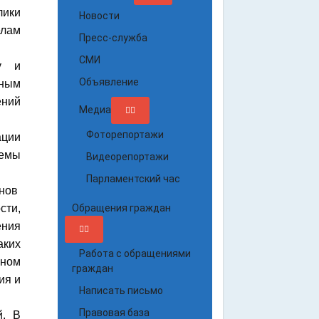
лики
Новости
елам
Пресс-служба
СМИ
ву и
Объявление
ьным
ний
Медиа
Фоторепортажи
ации
темы
Видеорепортажи
Парламентский час
анов
сти,
Обращения граждан
ения
аких
Работа с обращениями
сном
граждан
ия и
Написать письмо
Правовая база
й. В