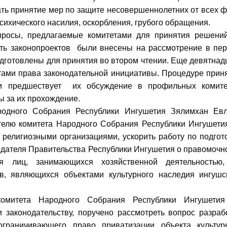
ать принятие мер по защите несовершеннолетних от всех 
сихического насилия, оскорбления, грубого обращения.
просы, предлагаемые комитетами для принятия решени
ть законопроектов были внесены на рассмотрение в пе
одготовлены для принятия во втором чтении. Еще девятнад
тами права законодательной инициативы. Процедуре прин
ии предшествует их обсуждение в профильных комите
ы за их прохождение.
родного Собрания Республики Ингушетия Зялимхан Ев
телю комитета Народного Собрания Республики Ингушети
с религиозными организациями, ускорить работу по подгот
дателя Правительства Республики Ингушетия о правомочн
я лиц, занимающихся хозяйственной деятельностью
в, являющихся объектами культурного наследия ингушс
 комитета Народного Собрания Республики Ингушети
и законодательству, поручено рассмотреть вопрос разраб
ограничивающего право приватизации объекта культур