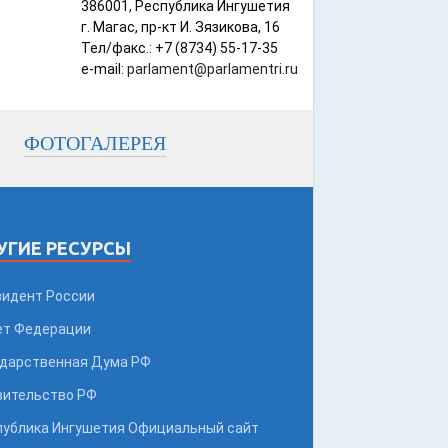
386001, Республика Ингушетия
г. Магас, пр-кт И. Зязикова, 16
Тел/факс.: +7 (8734) 55-17-35
e-mail:
parlament@parlamentri.ru
ФОТОГАЛЕРЕЯ
УГИЕ РЕСУРСЫ
зидент России
ет Федерации
ударственная Дума РФ
вительство РФ
публика Ингушетия Официальный сайт