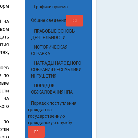
форм
Графики приема
Общие сведения
й на
рвом
ПРАВОВЫЕ ОСНОВЫ
цать
ДЕЯТЕЛЬНОСТИ
ятия
ИСТОРИЧЕСКАЯ
тах,
СПРАВКА
НАГРАДЫ НАРОДНОГО
лоев
СОБРАНИЯ РЕСПУБЛИКИ
я по
ИНГУШЕТИЯ
овке
ПОРЯДОК
ости
ОБЖАЛОВАНИЯ НПА
, на
Порядок поступления
кого
граждан на
государственную
я по
гражданскую службу
отки
ного