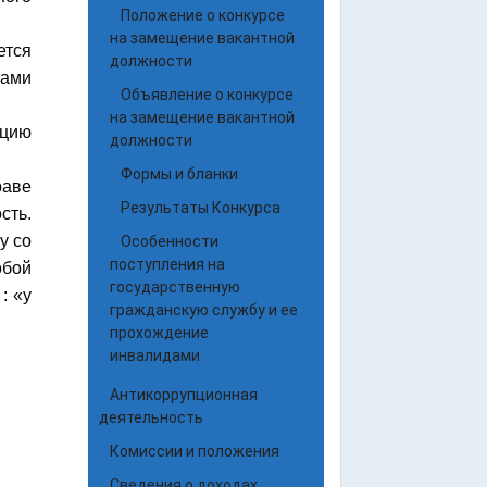
Положение о конкурсе
на замещение вакантной
ется
должности
тами
Объявление о конкурсе
на замещение вакантной
ацию
должности
Формы и бланки
раве
Результаты Конкурса
сть.
у со
Особенности
поступления на
обой
государственную
: «у
гражданскую службу и ее
прохождение
инвалидами
Антикоррупционная
деятельность
Комиссии и положения
Сведения о доходах