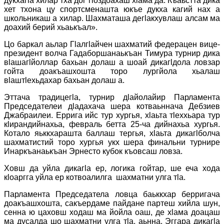
дукхагӏа хилар тха дог гӏоздоахаш хӏама да. Къаьстта дика
хет тхона цу спортсменашта юкъе дукха кагий нах а
школьникаш а хилар. Шахматаша дегӏакхувлаш алсам ма
доахий берий хьаькъал».
Цо баркал аьлар Гӏалгӏайчен шахматий федерацен вице-
президент волча Гадаборшанаькъан Тимура турнир дика
вӏашагӏйоллар бахьан долаш а шоай дикагӏдола ловзар
гойта доакъашхошта торо лургйола хьалаш
вӏаштӏехьдахар бахьан долаш а.
Эттача традицегӏа, турнир дӏайолайир Парламента
Председателеи дӏадахача шера котваьннача Дебзиев
Джабраилеи. Еррига ийс тур хургья, хӏаьта тӏеххьара тур
кӏирандийнахьа, февраль бетта 25-ча дийнахьа хургья.
Котало яьккхарашта баллаш тергья, хӏаьта дикагӏболча
шахматистий торо хургья укх шера финальни турнире
Инаркъанаькъан Эрнесто кубок къовсаш ловза.
Ховш да уйла дикагӏа ер, логика гойтар, ше еча хода
кӏоаргга уйла ер котвоалилга шахматни улга тӏа.
Парламента Председатела ловца баьккхар берригача
доакъашхошта, сакъердаме пайдане партеш хийла шун,
сенна ю цаховш ходаш ма йойла оаш, де хӏама доацаш
ма дусалда шо шахматни улга тӏа, аьнна. Эггара дикагӏа