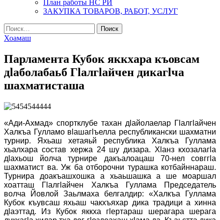
План работы НС РИ
ЗАКУПКА ТОВАРОВ, РАБОТ, УСЛУГ
Найти:
Хоамаш
Парламента Кубок яккхара къовсам
дӏаболабаьб Гӏалгӏайчен дикагӏча
шахматисташа
«Ади-Ахмад» спортклубе тахан дӏайолаелар Гӏалгӏайчен
Халкъа Гулламо вӏашагӏъелла республикански шахматни
турнир. Яхьаш хетаяьй республика Халкъа Гуллама
хьалхара состав хержа 24 шу дизара. Хӏанз кхозалагӏа
дӏахьош йолча турнире дакъалоацаш 70-нел совггӏа
шахматист ва. Уж ба отборочни турашка котбайннараш.
Турнира доакъашхошка а хьаьшашка а ше моаршал
хоатташ Гӏалгӏайчен Халкъа Гуллама Председатель
волча Йовлой Заьлмаха белгалдир: «Халкъа Гуллама
Кубок къувсаш яхьаш чакхъяхар дика традици а хинна
дӏаэттад. Из Кубок яккха гӏертараш шерагара шерага