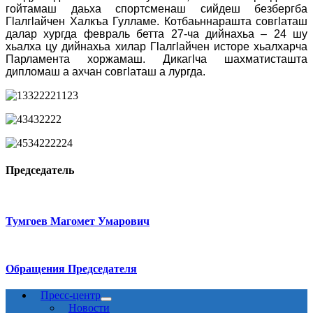
гойтамаш даьха спортсменаш сийдеш безбергба
Гӏалгӏайчен Халкъа Гулламе. Котбаьннарашта совгӏаташ
далар хургда февраль бетта 27-ча дийнахьа – 24 шу
хьалха цу дийнахьа хилар Гӏалгӏайчен исторе хьалхарча
Парламента хоржамаш. Дикагӏча шахматисташта
дипломаш а ахчан совгӏаташ а лургда.
Председатель
Тумгоев Магомет Умарович
Обращения Председателя
Пресс-центр
Новости