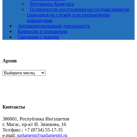
Результаты Конкурса
Особенности поступления на государственную
гражданскую службу и ее прохождение
инвалидами
Антикоррупционная деятельность
Комиссии и положения
Сведения о доходах
Архив
Архив
Контакты
386001, Республика Ингушетия
г. Магас, пр-кт И. Зязикова, 16
Тел/факс.: +7 (8734) 55-17-35
e-mail:
parlament@parlamentri.ru