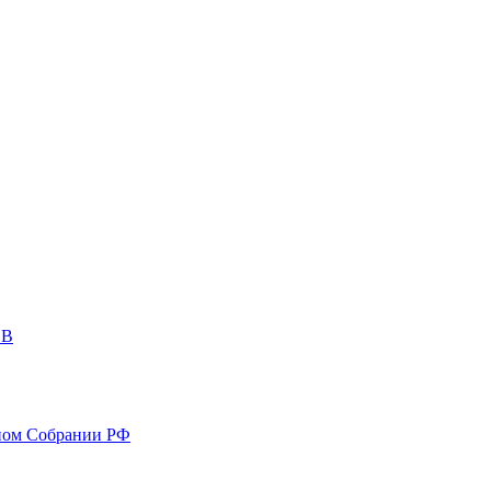
ОВ
ном Собрании РФ