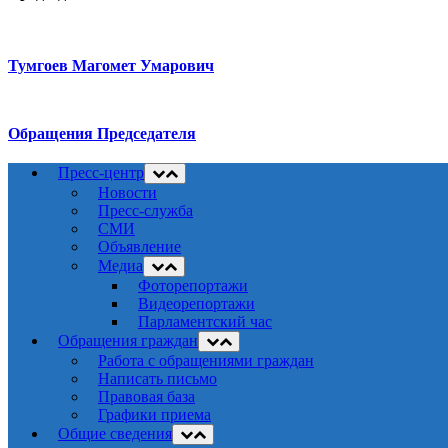
Тумгоев Магомет Умарович
Обращения Председателя
Пресс-центр
Новости
Пресс-служба
СМИ
Объявление
Медиа
Фоторепортажи
Видеорепортажи
Парламентский час
Обращения граждан
Работа с обращениями граждан
Написать письмо
Правовая база
Графики приема
Общие сведения