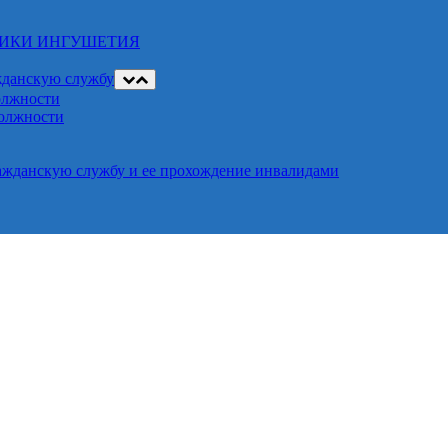
ЛИКИ ИНГУШЕТИЯ
жданскую службу
олжности
должности
ажданскую службу и ее прохождение инвалидами