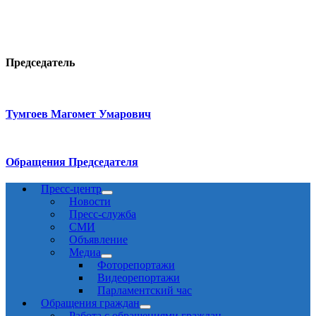
Председатель
Тумгоев Магомет Умарович
Обращения Председателя
Пресс-центр
Новости
Пресс-служба
СМИ
Объявление
Медиа
Фоторепортажи
Видеорепортажи
Парламентский час
Обращения граждан
Работа с обращениями граждан