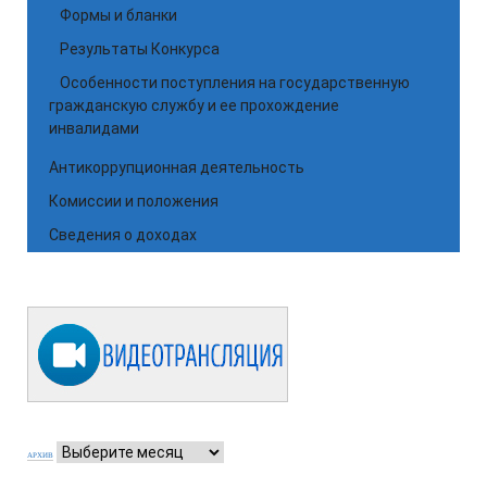
Формы и бланки
Результаты Конкурса
Особенности поступления на государственную
гражданскую службу и ее прохождение
инвалидами
Антикоррупционная деятельность
Комиссии и положения
Сведения о доходах
АРХИВ