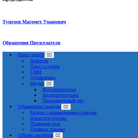
Тумгоев Магомет Умарович
Обращения Председателя
Пресс-центр
Новости
Пресс-служба
СМИ
Объявление
Медиа
Фоторепортажи
Видеорепортажи
Парламентский час
Обращения граждан
Работа с обращениями граждан
Написать письмо
Правовая база
Графики приема
Общие сведения