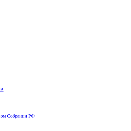
ОВ
ном Собрании РФ