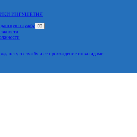
ЛИКИ ИНГУШЕТИЯ
жданскую службу
олжности
должности
ажданскую службу и ее прохождение инвалидами