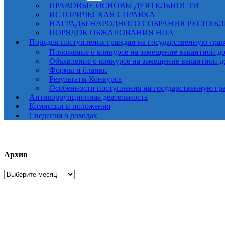
ПРАВОВЫЕ ОСНОВЫ ДЕЯТЕЛЬНОСТИ
ИСТОРИЧЕСКАЯ СПРАВКА
НАГРАДЫ НАРОДНОГО СОБРАНИЯ РЕСПУБ
ПОРЯДОК ОБЖАЛОВАНИЯ НПА
Порядок поступления граждан на государственную гра
Положение о конкурсе на замещение вакантной д
Объявление о конкурсе на замещение вакантной 
Формы и бланки
Результаты Конкурса
Особенности поступления на государственную гр
Антикоррупционная деятельность
Комиссии и положения
Сведения о доходах
Архив
Архив