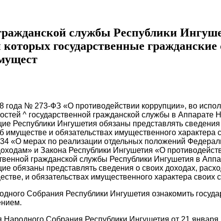
 гражданской службы Республики Ингуше
 которых государственные гражданские
имущест
08 года № 273-ФЗ «О противодействии коррупции», во испо
остей ^ государственной гражданской службы в Аппарате 
е Республики Ингушетия обязаны представлять сведения о
об имуществе и обязательствах имущественного характера с
134 «О мерах по реализации отдельных положений Федераль
оходам» и Закона Республики Ингушетия «О противодейств
ственной гражданской службы Республики Ингушетия в Апп
е обязаны представлять сведения о своих доходах, расхо
ществе, и обязательствах имущественного характера своих с
родного Собрания Республики Ингушетия ознакомить госу
ением.
 Народного Собрания Республики Ингушетия от 21 января 