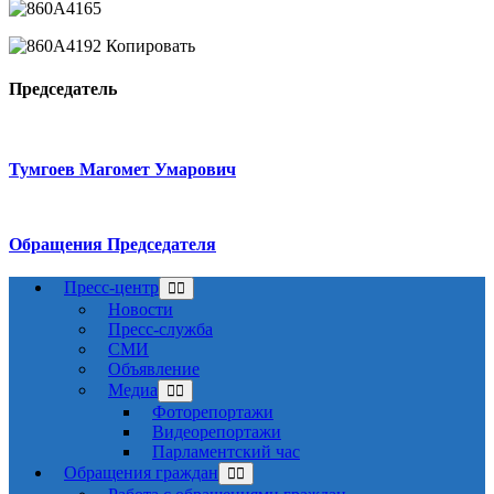
Председатель
Тумгоев Магомет Умарович
Обращения Председателя
Пресс-центр
Новости
Пресс-служба
СМИ
Объявление
Медиа
Фоторепортажи
Видеорепортажи
Парламентский час
Обращения граждан