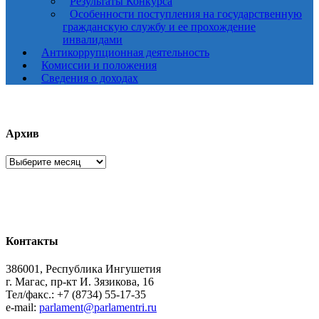
Результаты Конкурса
Особенности поступления на государственную
гражданскую службу и ее прохождение
инвалидами
Антикоррупционная деятельность
Комиссии и положения
Сведения о доходах
Архив
Архив
Контакты
386001, Республика Ингушетия
г. Магас, пр-кт И. Зязикова, 16
Тел/факс.: +7 (8734) 55-17-35
e-mail:
parlament@parlamentri.ru