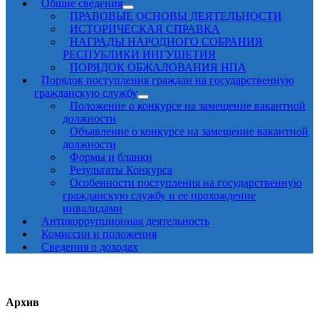
Общие сведения
ПРАВОВЫЕ ОСНОВЫ ДЕЯТЕЛЬНОСТИ
ИСТОРИЧЕСКАЯ СПРАВКА
НАГРАДЫ НАРОДНОГО СОБРАНИЯ
РЕСПУБЛИКИ ИНГУШЕТИЯ
ПОРЯДОК ОБЖАЛОВАНИЯ НПА
Порядок поступления граждан на государственную
гражданскую службу
Положение о конкурсе на замещение вакантной
должности
Объявление о конкурсе на замещение вакантной
должности
Формы и бланки
Результаты Конкурса
Особенности поступления на государственную
гражданскую службу и ее прохождение
инвалидами
Антикоррупционная деятельность
Комиссии и положения
Сведения о доходах
Архив