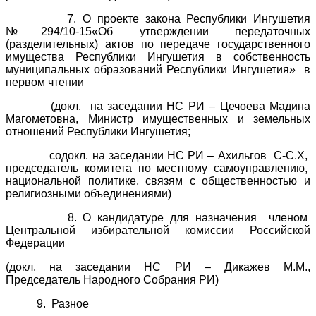
7. О проекте закона Республики Ингушетия
№294/10-15«Об утверждении передаточных
(разделительных) актов по передаче государственного
имущества Республики Ингушетия в собственность
муниципальных образований Республики Ингушетия» в
первом чтении
(докл. на заседании НС РИ – Цечоева Мадина
Магометовна, Министр имущественных и земельных
отношений Республики Ингушетия;
содокл. на заседании НС РИ – Ахильгов С-С.Х,
председатель комитета по местному самоуправлению,
национальной политике, связям с общественностью и
религиозными объединениями)
8. О кандидатуре для назначения членом
Центральной избирательной комиссии Российской
Федерации
(докл. на заседании НС РИ – Дикажев М.М.,
Председатель Народного Собрания РИ)
9. Разное