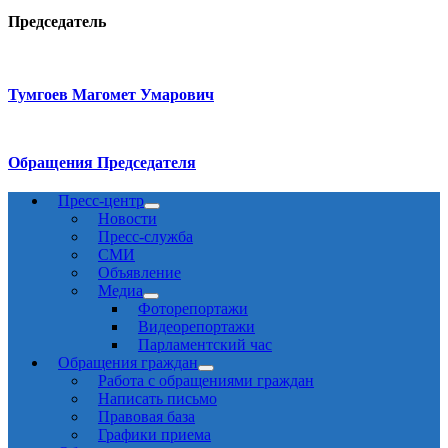
Председатель
Тумгоев Магомет Умарович
Обращения Председателя
Пресс-центр
Новости
Пресс-служба
СМИ
Объявление
Медиа
Фоторепортажи
Видеорепортажи
Парламентский час
Обращения граждан
Работа с обращениями граждан
Написать письмо
Правовая база
Графики приема