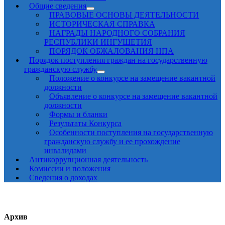
Общие сведения
ПРАВОВЫЕ ОСНОВЫ ДЕЯТЕЛЬНОСТИ
ИСТОРИЧЕСКАЯ СПРАВКА
НАГРАДЫ НАРОДНОГО СОБРАНИЯ
РЕСПУБЛИКИ ИНГУШЕТИЯ
ПОРЯДОК ОБЖАЛОВАНИЯ НПА
Порядок поступления граждан на государственную
гражданскую службу
Положение о конкурсе на замещение вакантной
должности
Объявление о конкурсе на замещение вакантной
должности
Формы и бланки
Результаты Конкурса
Особенности поступления на государственную
гражданскую службу и ее прохождение
инвалидами
Антикоррупционная деятельность
Комиссии и положения
Сведения о доходах
Архив