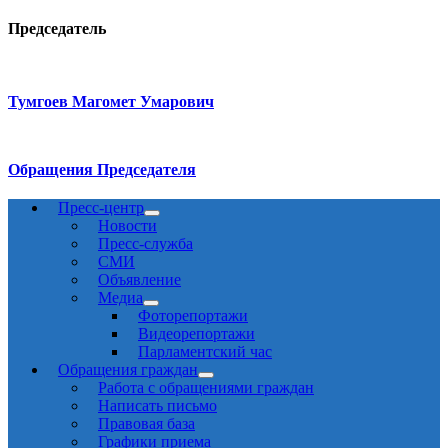
Председатель
Тумгоев Магомет Умарович
Обращения Председателя
Пресс-центр
Новости
Пресс-служба
СМИ
Объявление
Медиа
Фоторепортажи
Видеорепортажи
Парламентский час
Обращения граждан
Работа с обращениями граждан
Написать письмо
Правовая база
Графики приема