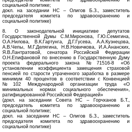
социальной политике;
докл. на заседании НС – Олигов Б.З., заместитель
председателя комитета по здравоохранению и
социальной политике)
8. О законодательной инициативе депутатов
Государственной Думы С.М.Миронова, Г.Ю.Семигина,
О.А.Нилова, В.К.Гартунга, Д.Г.Гусева, А.А.Кузнецова,
А.В.Чепы, М.Г.Делягина, Н.В.Новичкова, И.А.Ананских,
Я.В.Лантратовой, сенатора Российской Федерации
О.Н.Епифановой по внесению в Государственную Думу
проекта федерального закона №71516-8 «Об
установлении коэффициента замещения страховой
пенсией по старости утраченного заработка в размере
минимум 40 процентов в соответствии с Конвенцией
№102 Международной организации труда «О
минимальных нормах социального обеспечения»,
ратифицированной Российской Федерацией»
(докл. на заседании Совета НС – Горчханов Б.Т.,
председатель комитета по здравоохранению и
социальной политике;
докл. на заседании НС – Олигов Б.З., заместитель
председателя комитета по здравоохранению и
социальной политике)