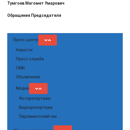
Тумгоев Магомет Умарович
Обращения Председателя
Пресс-центр
Новости
Пресс-служба
СМИ
Объявление
Медиа
Фоторепортажи
Видеорепортажи
Парламентский час