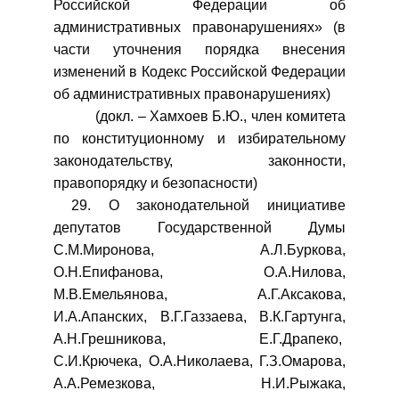
Российской Федерации об
административных правонарушениях» (в
части уточнения порядка внесения
изменений в Кодекс Российской Федерации
об административных правонарушениях)
(докл. – Хамхоев Б.Ю., член комитета
по конституционному и избирательному
законодательству, законности,
правопорядку и безопасности)
29. О законодательной инициативе
депутатов Государственной Думы
С.М.Миронова, А.Л.Буркова,
О.Н.Епифанова, О.А.Нилова,
М.В.Емельянова, А.Г.Аксакова,
И.А.Апанских, В.Г.Газзаева, В.К.Гартунга,
А.Н.Грешникова, Е.Г.Драпеко,
С.И.Крючека, О.А.Николаева, Г.З.Омарова,
А.А.Ремезкова, Н.И.Рыжака,