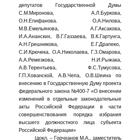
депутатов Государственной Думы
С.М.Миронова, А.Л.Буркова,
О.Н.Епифанова. О.А.Нилова,
М.В.Емельянова, А.Г.Аксакова,
И.А.Ананских, В.Г.Газзаева, В.К.Гартунга,
А.Н.Грешникова, Е.Г.Драпеко,
С.И.Крючека, О.А.Николаева, Г.З.Омарова,
А.А.Ремезкова, Н.И.Рыжака,
А.В.Терентьева, Ф.С.Тумусова,
Г.П.Хованской, А.В.Чепа, О.В.Шеина по
внесению в Государственную Думу проекта
федерального закона №400-7 «О внесении
изменений в отдельные законодательные
акты Российской Федерации в части
совершенствования порядка избрания
высшего должностного лица субъекта
Российской Федерации»
(докл. – Горчханов М.А., заместитель