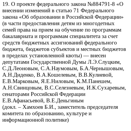
19. О проекте федерального закона №884791-8 «О
внесении изменений в статью 71 Федерального
закона «Об образовании в Российской Федерации»
(в части предоставления детям из многодетных
семей права на прием на обучение по программам
бакалавриата и программам специалитета за счет
средств бюджетных ассигнований федерального
бюджета, бюджетов субъектов и местных бюджетов
в пределах установленной квоты) — внесен
депутатами Государственной Думы Л.Э.Слуцким,
С.Д.Леоновым, С.А.Наумовым, Б.А.Чернышовым,
А.Н.Диденко, В.А.Кошелевым, В.В.Кулиевой,
Е.В.Марковым, Я.Е.Ниловым, К.М.Панешем,
А.Н.Свинцовым, В.С.Селезневым, И.К.Сухаревым,
сенаторами Российской Федерации
Е.В.Афанасьевой, В.Е.Деньгиным
(докл. – Хамхоев Б.И., заместитель председателя
комитета по образованию, культуре и
информационной политике)