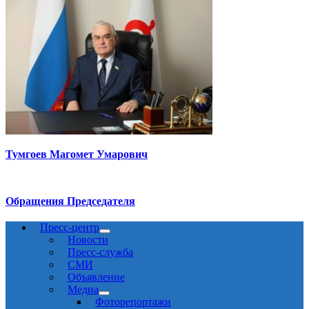
Тумгоев Магомет Умарович
Обращения Председателя
Пресс-центр
Новости
Пресс-служба
СМИ
Объявление
Медиа
Фоторепортажи