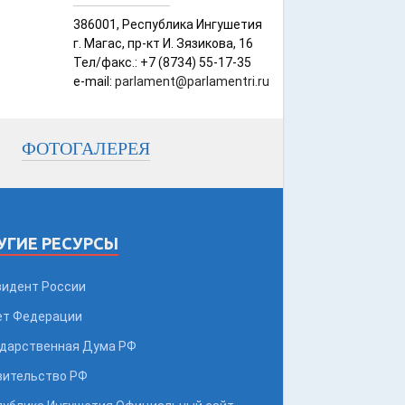
386001, Республика Ингушетия
г. Магас, пр-кт И. Зязикова, 16
Тел/факс.: +7 (8734) 55-17-35
e-mail:
parlament@parlamentri.ru
ФОТОГАЛЕРЕЯ
УГИЕ РЕСУРСЫ
зидент России
ет Федерации
ударственная Дума РФ
вительство РФ