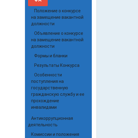
Положение о конкурсе
на замещение вакантной
должности
Объявление о конкурсе
на замещение вакантной
должности
Формы и бланки
Результаты Конкурса
Особенности
поступления на
государственную
гражданскую службу и ее
прохождение
инвалидами
Антикоррупционная
деятельность
Комиссии и положения