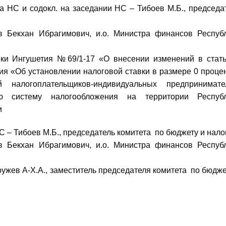
 и содокл. на заседании НС – Тибоев М.Б., председа
в Бекхан Ибрагимович, и.о. Министра финансов Респуб
ики Ингушетия №69/1-17 «О внесении изменений в стат
ия «Об установлении налоговой ставки в размере 0 проце
 налогоплательщиков-индивидуальных предпринимате
ю систему налогообложения на территории Респуб
и
 Тибоев М.Б., председатель комитета по бюджету и нало
в Бекхан Ибрагимович, и.о. Министра финансов Респуб
ев А-Х.А., заместитель председателя комитета по бюдже