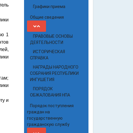
тель
Графики приема
Общие сведения
лики
ью 1
ПРАВОВЫЕ ОСНОВЫ
нтов
ДЕЯТЕЛЬНОСТИ
лей,
ИСТОРИЧЕСКАЯ
лики
СПРАВКА
НАГРАДЫ НАРОДНОГО
СОБРАНИЯ РЕСПУБЛИКИ
гам;
ИНГУШЕТИЯ
лики
ПОРЯДОК
ОБЖАЛОВАНИЯ НПА
ту и
Порядок поступления
граждан на
государственную
гражданскую службу