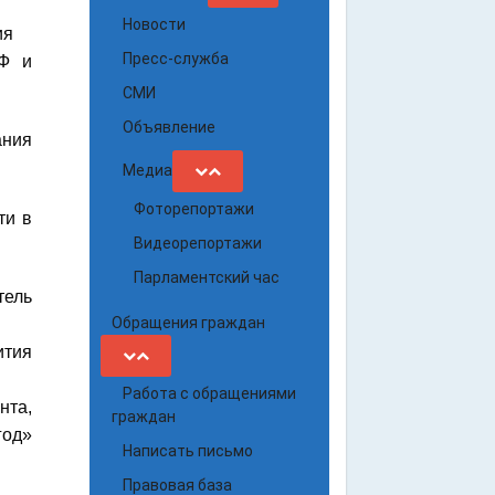
Новости
ия
Пресс-служба
РФ и
СМИ
Объявление
ания
Медиа
Фоторепортажи
ти в
Видеорепортажи
Парламентский час
тель
Обращения граждан
ития
Работа с обращениями
нта,
граждан
год»
Написать письмо
Правовая база