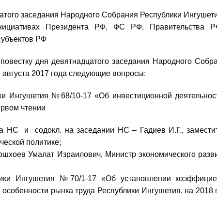
цатого заседания Народного Собрания Республики Ингушет
инициативах Президента РФ, ФС РФ, Правительства 
субъектов РФ
в повестку дня девятнадцатого заседания Народного Собр
 августа 2017 года следующие вопросы:
ки Ингушетия №68/10-17 «Об инвестиционной деятельнос
ервом чтении
 и содокл. на заседании НС – Гадиев И.Г., замести
ческой политике;
оев Умалат Израилович, Министр экономического разв
лики Ингушетия №70/1-17 «Об установлении коэффицие
особенности рынка труда Республики Ингушетия, на 2018 