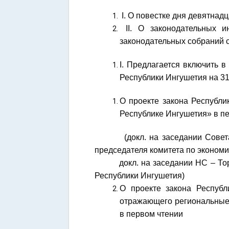
I. О повестке дня девятнад
II. О законодательных 
законодательных собраний 
I. Предлагается включить 
Республики Ингушетия на 31
О проекте закона Республи
Республике Ингушетия» в п
(докл. на заседании Совета НС
председателя комитета по экономи
докл. на заседании НС – Торшх
Республики Ингушетия)
О проекте закона Респуб
отражающего региональные 
в первом чтении