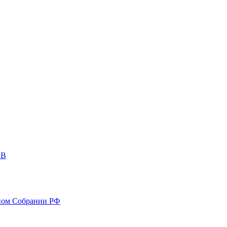
ОВ
ном Собрании РФ