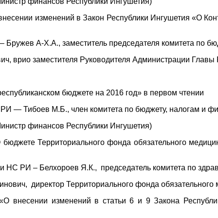
Министр финансов Республики Ингушетия)
 внесении изменений в Закон Республики Ингушетия «О Ко
 – Бружев А-Х.А., заместитель председателя комитета по б
ич, врио заместителя Руководителя Администрации Главы 
республиканском бюджете на 2016 год» в первом чтении
 РИ — Тибоев М.Б., член комитета по бюджету, налогам и ф
Министр финансов Республики Ингушетия)
О бюджете Территориального фонда обязательного медицин
С РИ – Белхороев Я.К., председатель комитета по здраво
ович, директор Территориального фонда обязательного м
«О внесении изменений в статьи 6 и 9 Закона Республи