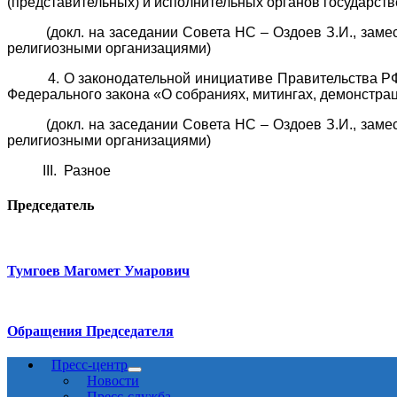
(представительных) и исполнительных органов государст
(докл. на заседании Совета НС – Оздоев З.И., замест
религиозными организациями)
4. О законодательной инициативе Правительства РФ по
Федерального закона «О собраниях, митингах, демонстра
(докл. на заседании Совета НС – Оздоев З.И., замест
религиозными организациями)
III. Разное
Председатель
Тумгоев Магомет Умарович
Обращения Председателя
Пресс-центр
Новости
Пресс-служба