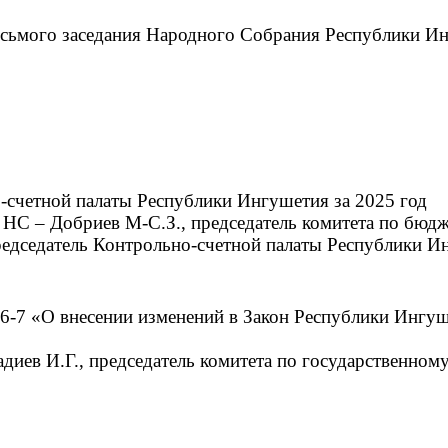
 восьмого заседания Народного Собрания Республики 
о-счетной палаты Республики Ингушетия за 2025 год
и НС – Добриев М-С.З., председатель комитета по бюдж
редседатель Контрольно-счетной палаты Республики И
26-7 «О внесении изменений в Закон Республики Ингу
адиев И.Г., председатель комитета по государственному