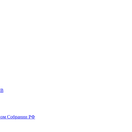
ОВ
ном Собрании РФ