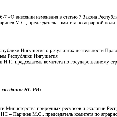
6-7 «О внесении изменения в статью 7 Закона Респуб
Парчиев М.С., председатель комитета по аграрной пол
спублики Ингушетия о результатах деятельности Прави
ием Республики Ингушетия
в И.Г., председатель комитета по государственному ст
я
заседания НС РИ:
ти Министерства природных ресурсов и экологии Респ
ии НС – Парчиев М.С., председатель комитета по аграр