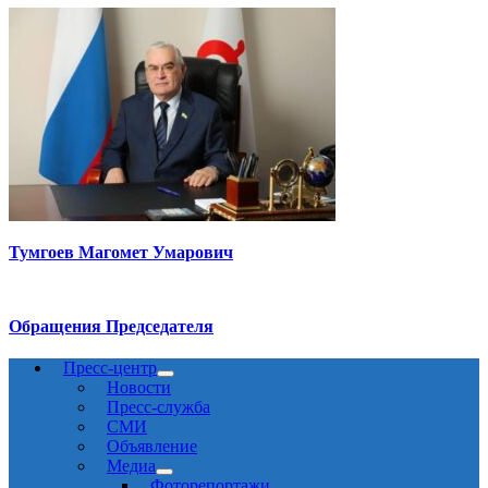
Тумгоев Магомет Умарович
Обращения Председателя
Пресс-центр
Новости
Пресс-служба
СМИ
Объявление
Медиа
Фоторепортажи