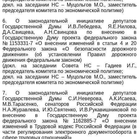
докл. на заседании НС – Муцольгов М.О., заместитель
председателя комитета по экономической политике)
6. О законодательной инициативе депутатов
Государственной Думы И.В.Лебедева, Я.Е.Нилова,
Д.А.Свищева, А.Н.Свинцова по внесению в
Государственную Думу проекта федерального закона
№1153331-7 «О внесении изменений в статьи 4 и 20
Федерального закона «О безопасности дорожного
движения» (об установлении Правил дорожного
движения федеральным законом)
(докл. на заседании Совета НС – Гадиев И.Г.,
председатель комитета по экономической политике;
докл. на заседании НС – Муцольгов М.О., заместитель
председателя комитета по экономической политике)
7. О законодательной инициативе депутатов
Государственной Думы С.И.Неверова, А.К.Исаева,
М.В.Тарасенко, сенаторов Российской Федерации
Н.А.Журавлева, И.Ю.Святенко, И.В.Рукавишниковой по
внесению в Государственную Думу проекта
федерального закона №1162885-7 «О внесении
изменений в Трудовой кодекс Российской Федерации (в
части регулирования электронного документооборота в
сфере трудовых отношений)»