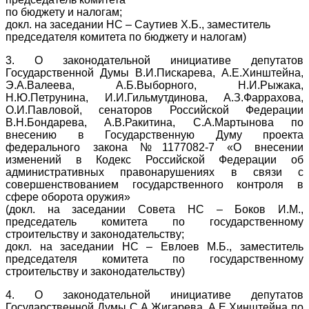
по бюджету и налогам;
докл. на заседании НС – Саутиев Х.Б., заместитель
председателя комитета по бюджету и налогам)
3. О законодательной инициативе депутатов
Государственной Думы В.И.Пискарева, А.Е.Хинштейна,
Э.А.Валеева, А.Б.Выборного, Н.И.Рыжака,
Н.Ю.Петрунина, И.И.Гильмутдинова, А.З.Фаррахова,
О.И.Павловой, сенаторов Российской Федерации
В.Н.Бондарева, А.В.Ракитина, С.А.Мартынова по
внесению в Государственную Думу проекта
федерального закона №1177082-7 «О внесении
изменений в Кодекс Российской Федерации об
административных правонарушениях в связи с
совершенствованием государственного контроля в
сфере оборота оружия»
(докл. на заседании Совета НС – Боков И.М.,
председатель комитета по государственному
строительству и законодательству;
докл. на заседании НС – Евлоев М.Б., заместитель
председателя комитета по государственному
строительству и законодательству)
4. О законодательной инициативе депутатов
Государственной Думы С.А.Жигарева, А.Е.Хинштейна по