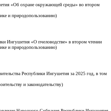
ушетия «Об охране окружающей среды» во втором
итике и природопользованию)
лики Ингушетия «О пчеловодстве» в втором чтении
итике и природопользованию)
вительства Республики Ингушетия за 2025 год, в том
роительству и законодательству)
новление Народного Собрания Республики Ингушетия