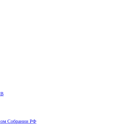
ОВ
ном Собрании РФ