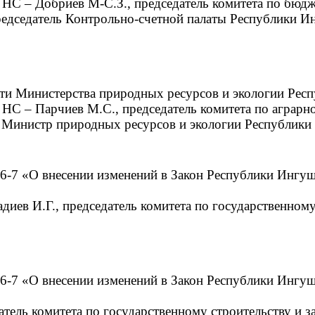
и НС – Добриев М-С.З., председатель комитета по бюдж
редседатель Контрольно-счетной палаты Республики И
ти Министерства природных ресурсов и экологии Респ
ии НС – Парчиев М.С., председатель комитета по аграр
 Министр природных ресурсов и экологии Республики
26-7 «О внесении изменений в Закон Республики Ингу
адиев И.Г., председатель комитета по государственному
26-7 «О внесении изменений в Закон Республики Ингу
датель комитета по государственному строительству и з