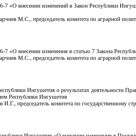
26-7 «О внесении изменений в Закон Республики Инг
Парчиев М.С., председатель комитета по аграрной пол
6-7 «О внесении изменения в статью 7 Закона Респуб
Парчиев М.С., председатель комитета по аграрной пол
еспублики Ингушетия о результатах деятельности Пра
ием Республики Ингушетия
в И.Г., председатель комитета по государственному ст
еспублики Ингушетия «О внесении изменения в Поста