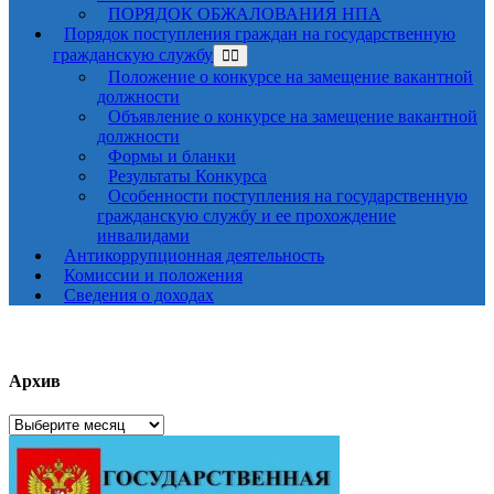
ПОРЯДОК ОБЖАЛОВАНИЯ НПА
Порядок поступления граждан на государственную
гражданскую службу
Положение о конкурсе на замещение вакантной
должности
Объявление о конкурсе на замещение вакантной
должности
Формы и бланки
Результаты Конкурса
Особенности поступления на государственную
гражданскую службу и ее прохождение
инвалидами
Антикоррупционная деятельность
Комиссии и положения
Сведения о доходах
Архив
Архив