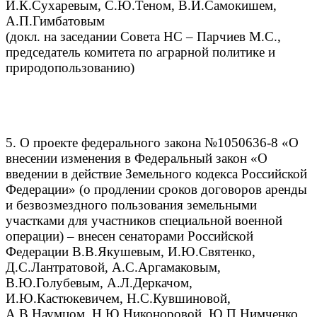
И.К.Сухаревым, С.Ю.Теном, В.И.Самокишем,
А.П.Гимбатовым
(докл. на заседании Совета НС – Парчиев М.С.,
председатель комитета по аграрной политике и
природопользованию)
5. О проекте федерального закона №1050636-8 «О
внесении изменения в Федеральный закон «О
введении в действие Земельного кодекса Российской
Федерации» (о продлении сроков договоров аренды
и безвозмездного пользования земельными
участками для участников специальной военной
операции) – внесен сенаторами Российской
Федерации В.В.Якушевым, И.Ю.Святенко,
Д.С.Лантратовой, А.С.Аргамаковым,
В.Ю.Голубевым, А.Л.Деркачом,
И.Ю.Кастюкевичем, Н.С.Кувшиновой,
А.В.Наумцом, Н.Ю.Никоноровой, Ю.П.Нимченко,