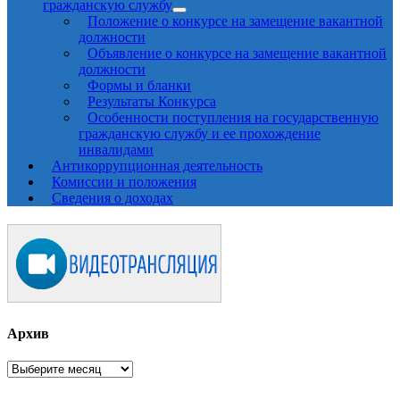
гражданскую службу
Положение о конкурсе на замещение вакантной
должности
Объявление о конкурсе на замещение вакантной
должности
Формы и бланки
Результаты Конкурса
Особенности поступления на государственную
гражданскую службу и ее прохождение
инвалидами
Антикоррупционная деятельность
Комиссии и положения
Сведения о доходах
Архив
Архив