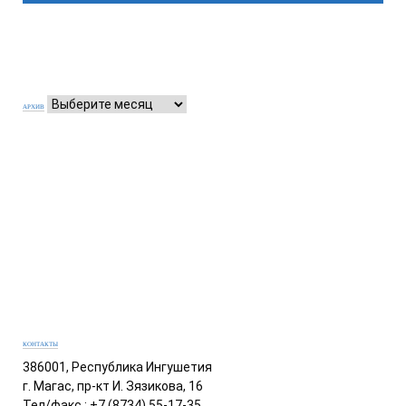
АРХИВ
КОНТАКТЫ
386001, Республика Ингушетия
г. Магас, пр-кт И. Зязикова, 16
Тел/факс.: +7 (8734) 55-17-35