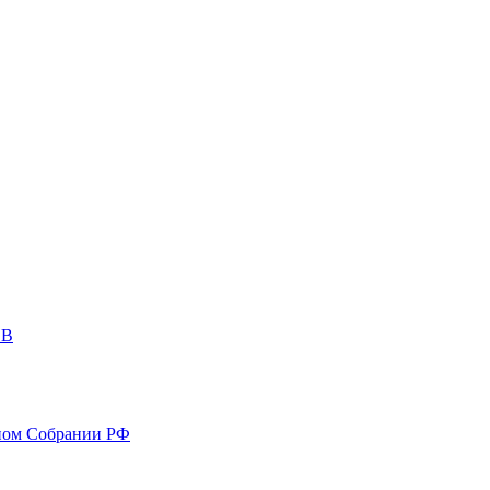
ОВ
ном Собрании РФ