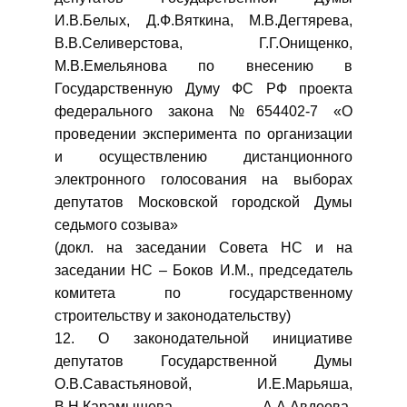
И.В.Белых, Д.Ф.Вяткина, М.В.Дегтярева,
В.В.Селиверстова, Г.Г.Онищенко,
М.В.Емельянова по внесению в
Государственную Думу ФС РФ проекта
федерального закона №654402-7 «О
проведении эксперимента по организации
и осуществлению дистанционного
электронного голосования на выборах
депутатов Московской городской Думы
седьмого созыва»
(докл. на заседании Совета НС и на
заседании НС – Боков И.М., председатель
комитета по государственному
строительству и законодательству)
12. О законодательной инициативе
депутатов Государственной Думы
О.В.Савастьяновой, И.Е.Марьяша,
В.Н.Карамышева, А.А.Авдеева,