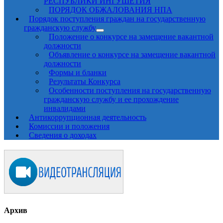
РЕСПУБЛИКИ ИНГУШЕТИЯ
ПОРЯДОК ОБЖАЛОВАНИЯ НПА
Порядок поступления граждан на государственную
гражданскую службу
Положение о конкурсе на замещение вакантной
должности
Объявление о конкурсе на замещение вакантной
должности
Формы и бланки
Результаты Конкурса
Особенности поступления на государственную
гражданскую службу и ее прохождение
инвалидами
Антикоррупционная деятельность
Комиссии и положения
Сведения о доходах
Архив