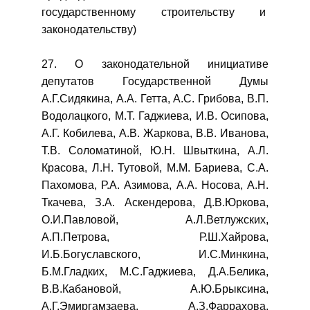
государственному строительству и
законодательству)
27. О законодательной инициативе
депутатов Государственной Думы
А.Г.Сидякина, А.А. Гетта, А.С. Грибова, В.П.
Водолацкого, М.Т. Гаджиева, И.В. Осипова,
А.Г. Кобилева, А.В. Жаркова, В.В. Иванова,
Т.В. Соломатиной, Ю.Н. Швыткина, А.Л.
Красова, Л.Н. Тутовой, М.М. Бариева, С.А.
Пахомова, Р.А. Азимова, А.А. Носова, А.Н.
Ткачева, З.А. Аскендерова, Д.В.Юркова,
О.И.Павловой, А.Л.Ветлужских,
А.П.Петрова, Р.Ш.Хайрова,
И.Б.Богуславского, И.С.Минкина,
Б.М.Гладких, М.С.Гаджиева, Д.А.Белика,
В.В.Кабановой, А.Ю.Брыксина,
А.Г.Эмиргамзаева, А.З.Фаррахова,