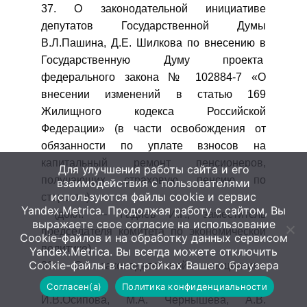
37. О законодательной инициативе
депутатов Государственной Думы
В.Л.Пашина, Д.Е. Шилкова по внесению в
Государственную Думу проекта
федерального закона № 102884-7 «О
внесении изменений в статью 169
Жилищного кодекса Российской
Федерации» (в части освобождения от
обязанности по уплате взносов на
капитальный ремонт пенсионеров,
Для улучшения работы сайта и его
получающих страховую пенсию по
взаимодействия с пользователями
используются файлы cookie и сервис
старости)
Yandex.Metrica. Продолжая работу с сайтом, Вы
(докл. — Гадиев И.Г., заместитель
выражаете свое согласие на использование
председателя комитета по экономической
Cookie-файлов и на обработку данных сервисом
политике)
Yandex.Metrica. Вы всегда можете отключить
Cookie-файлы в настройках Вашего браузера
38. О законодательной инициативе
депутатов Государственной Думы
Согласен(а)
Политика конфиденциальности
И.В.Осипова, М.А. Чернышева, А.В.