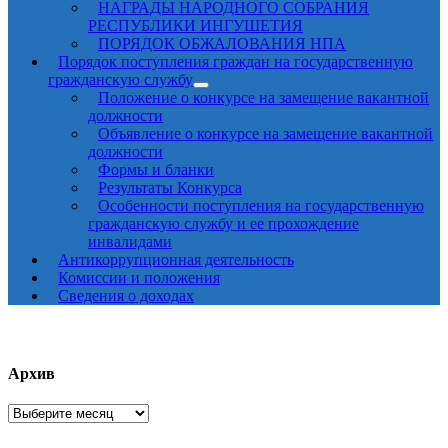
НАГРАДЫ НАРОДНОГО СОБРАНИЯ
РЕСПУБЛИКИ ИНГУШЕТИЯ
ПОРЯДОК ОБЖАЛОВАНИЯ НПА
Порядок поступления граждан на государственную
гражданскую службу
Положение о конкурсе на замещение вакантной
должности
Объявление о конкурсе на замещение вакантной
должности
Формы и бланки
Результаты Конкурса
Особенности поступления на государственную
гражданскую службу и ее прохождение
инвалидами
Антикоррупционная деятельность
Комиссии и положения
Сведения о доходах
Архив
Архив