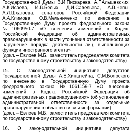
Государственной Думы В.И.Пискарева, А.Г.Альшевских,
А.К.Исаева, И.В.Белых, Д.И.Савельева, А.В.Чепы,
А.Л.Шхагоева, сенаторов Российской Федерации
А.А.Климова, О.В.Мельниченко по внесению в
Государственную Думу проекта федерального закона
№1060950-7 «О внесении изменений в Кодекс
Российской Федерации об административных
правонарушениях в части уточнения ответственности за
нарушение порядка деятельности лиц, выполняющих
функции иностранного агента»
(докл. – Евлоев М.Б., заместитель председателя комитета
по государственному строительству и законодательству)
15. О законодательной инициативе депутатов
Государственной Думы А.Е.Хинштейна, С.М.Боярского
по внесению в Государственную Думу проекта
федерального закона №1061159-7 «О внесении
изменений в Кодекс Российской Федерации об
административных правонарушениях» (об установлении
административной ответственности за отдельные
правонарушения в области связи и информации)
(докл. – Евлоев М.Б., заместитель председателя комитета
по государственному строительству и законодательству)
16. О законодательной инициативе депутата