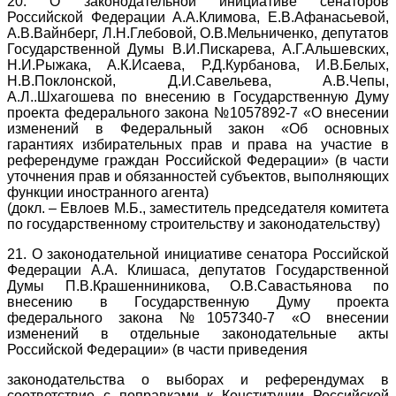
20. О законодательной инициативе сенаторов
Российской Федерации А.А.Климова, Е.В.Афанасьевой,
А.В.Вайнберг, Л.Н.Глебовой, О.В.Мельниченко, депутатов
Государственной Думы В.И.Пискарева, А.Г.Альшевских,
Н.И.Рыжака, А.К.Исаева, Р.Д.Курбанова, И.В.Белых,
Н.В.Поклонской, Д.И.Савельева, А.В.Чепы,
А.Л..Шхагошева по внесению в Государственную Думу
проекта федерального закона №1057892-7 «О внесении
изменений в Федеральный закон «Об основных
гарантиях избирательных прав и права на участие в
референдуме граждан Российской Федерации» (в части
уточнения прав и обязанностей субъектов, выполняющих
функции иностранного агента)
(докл. – Евлоев М.Б., заместитель председателя комитета
по государственному строительству и законодательству)
21. О законодательной инициативе сенатора Российской
Федерации А.А. Клишаса, депутатов Государственной
Думы П.В.Крашенниникова, О.В.Савастьянова по
внесению в Государственную Думу проекта
федерального закона №1057340-7 «О внесении
изменений в отдельные законодательные акты
Российской Федерации» (в части приведения
законодательства о выборах и референдумах в
соответствие с поправками к Конституции Российской