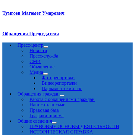
Тумгоев Магомет Умарович
Обращения Председателя
Пресс-центр
Новости
Пресс-служба
СМИ
Объявление
Медиа
Фоторепортажи
Видеорепортажи
Парламентский час
Обращения граждан
Работа с обращениями граждан
Написать письмо
Правовая база
Графики приема
Общие сведения
ПРАВОВЫЕ ОСНОВЫ ДЕЯТЕЛЬНОСТИ
ИСТОРИЧЕСКАЯ СПРАВКА