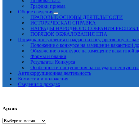
Правовая база
Графики приема
Общие сведения
ПРАВОВЫЕ ОСНОВЫ ДЕЯТЕЛЬНОСТИ
ИСТОРИЧЕСКАЯ СПРАВКА
НАГРАДЫ НАРОДНОГО СОБРАНИЯ РЕСПУБ
ПОРЯДОК ОБЖАЛОВАНИЯ НПА
Порядок поступления граждан на государственную гра
Положение о конкурсе на замещение вакантной д
Объявление о конкурсе на замещение вакантной 
Формы и бланки
Результаты Конкурса
Особенности поступления на государственную гр
Антикоррупционная деятельность
Комиссии и положения
Сведения о доходах
Архив
Архив