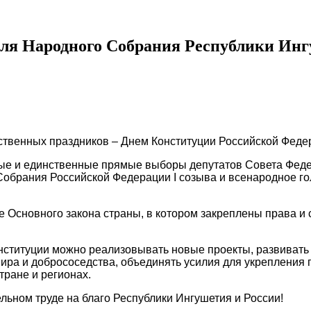
еля Народного Собрания Республики Инг
рственных праздников – Днем Конституции Российской Феде
ервые и единственные прямые выборы депутатов Совета Фе
обрания Российской Федерации I созыва и всенародное го
 Основного закона страны, в котором закреплены права и 
нституции можно реализовывать новые проекты, развивать 
ира и добрососедства, объединять усилия для укрепления 
тране и регионах.
ельном труде на благо Республики Ингушетия и России!