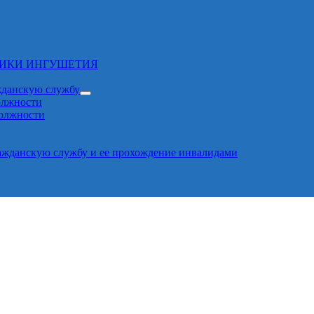
ЛИКИ ИНГУШЕТИЯ
жданскую службу
олжности
должности
ажданскую службу и ее прохождение инвалидами