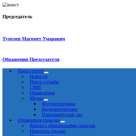
Председатель
Тумгоев Магомет Умарович
Обращения Председателя
Пресс-центр
Новости
Пресс-служба
СМИ
Объявление
Медиа
Фоторепортажи
Видеорепортажи
Парламентский час
Обращения граждан
Работа с обращениями граждан
Написать письмо