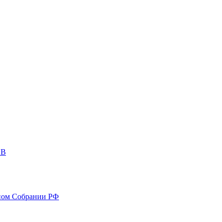
ОВ
ном Собрании РФ