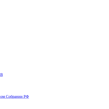
ОВ
ном Собрании РФ