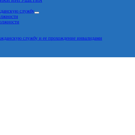
ЛИКИ ИНГУШЕТИЯ
жданскую службу
олжности
должности
ажданскую службу и ее прохождение инвалидами