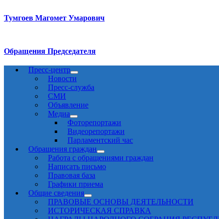
Тумгоев Магомет Умарович
Обращения Председателя
Пресс-центр
Новости
Пресс-служба
СМИ
Объявление
Медиа
Фоторепортажи
Видеорепортажи
Парламентский час
Обращения граждан
Работа с обращениями граждан
Написать письмо
Правовая база
Графики приема
Общие сведения
ПРАВОВЫЕ ОСНОВЫ ДЕЯТЕЛЬНОСТИ
ИСТОРИЧЕСКАЯ СПРАВКА