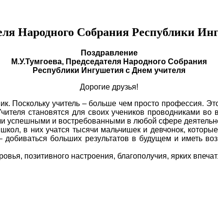
еля Народного Собрания Республики Ин
Поздравление
М.У.Тумгоева, Председателя Народного Собрания
Республики Ингушетия с Днем учителя
Дорогие друзья!
ник. Поскольку учитель – больше чем просто профессия. Э
чителя становятся для своих учеников проводниками во
были успешными и востребованными в любой сфере деятельн
школ, в них учатся тысячи мальчишек и девчонок, котор
— добиваться больших результатов в будущем и иметь во
овья, позитивного настроения, благополучия, ярких впеча