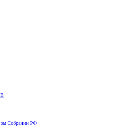
ОВ
ном Собрании РФ